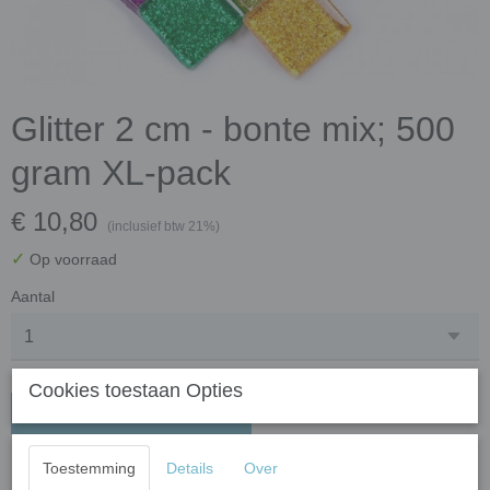
Glitter 2 cm - bonte mix; 500
gram XL-pack
€ 10,80
(inclusief btw 21%)
✓
Op voorraad
Aantal
Cookies toestaan Opties
In winkelwagen
Toestemming
Details
Over
Kleuren mix van glitter glasmozaïek steentjes hebben een mooie