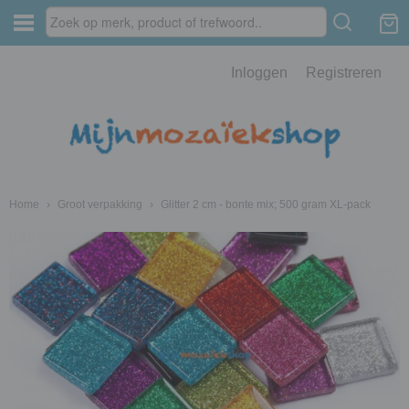
Inloggen
Registreren
Home
›
Groot verpakking
›
Glitter 2 cm - bonte mix; 500 gram XL-pack