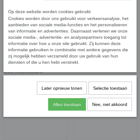
intense kleur. De steentjes hebben een afmeting van 2 x 2 cm met
een dikte van 4 mm. In 500 gram zitten ongeveer 128 glitter
Op deze website worden cookies gebruikt
steentjes.
Cookies worden door ons gebruikt voor verkeersanalyse, het
aanbieden van sociale media-functies en het personaliseren
van informatie en advertenties. Daarnaast verlenen we onze
sociale media-, advertentie- en analysepartners toegang tot
Specificaties
informatie over hoe u onze site gebruikt. Zij kunnen deze
informatie gebruiken in combinatie met andere gegevens die
EAN code
9506664222198
zij mogelijk hebben verzameld door uw gebruik van hun
Netto gewicht
0,50 Kg
diensten of die u hen hebt verstrekt.
Ook interessant
Later opnieuw tonen
Selectie toestaan
Alles toestaan
Nee, niet akkoord