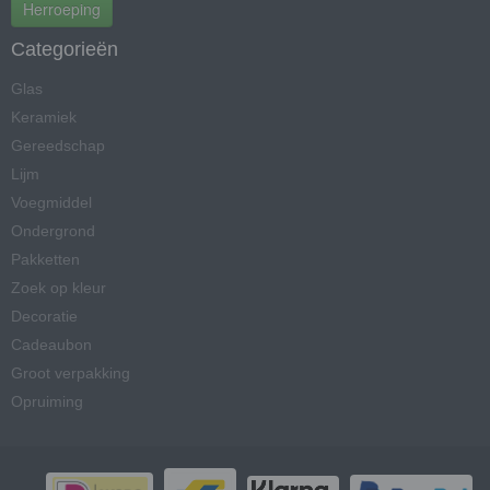
Herroeping
Categorieën
Glas
Keramiek
Gereedschap
Lijm
Voegmiddel
Ondergrond
Pakketten
Zoek op kleur
Decoratie
Cadeaubon
Groot verpakking
Opruiming