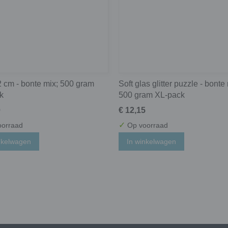
 2 cm - bonte mix; 500 gram
Soft glas glitter puzzle - bonte
k
500 gram XL-pack
0
€ 12,15
✓
orraad
Op voorraad
nkelwagen
In winkelwagen