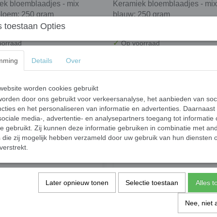
ek bloemblaadjes - mix
Keramiek bloemblaadjes - mix
loem; 250 gram
blauw; 250 gram
 toestaan Opties
0
€ 10,40
✓
orraad
Op voorraad
nkelwagen
In winkelwagen
mming
Details
Over
ebsite worden cookies gebruikt
orden door ons gebruikt voor verkeersanalyse, het aanbieden van soc
cties en het personaliseren van informatie en advertenties. Daarnaast
ociale media-, advertentie- en analysepartners toegang tot informatie
te gebruikt. Zij kunnen deze informatie gebruiken in combinatie met an
die zij mogelijk hebben verzameld door uw gebruik van hun diensten o
verstrekt.
Later opnieuw tonen
Selectie toestaan
Alles 
teentjes - mix blauw; 500 gr
Puzzelsteentjes - mix wilde b
k
500 gr XL-pack
Nee, niet 
0
€ 12,90