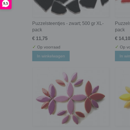
9,5
Puzzelsteentjes - zwart; 500 gr XL-
Puzzels
pack
pack
€ 11,75
€ 14,1
✓
✓
Op voorraad
Op vo
In winkelwagen
In wi