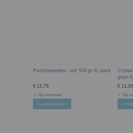
Puzzelsteentjes - wit; 500 gr XL-pack
Crystal
gram X
€ 11,75
€ 11,1
✓
✓
Op voorraad
Op vo
In winkelwagen
In wi