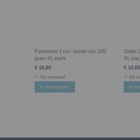
Parelmoer 1 cm - bonte mix; 500
Glitter
gram XL-pack
XL-pac
€ 16,80
€ 10,8
✓
✓
Op voorraad
Op vo
In winkelwagen
In wi