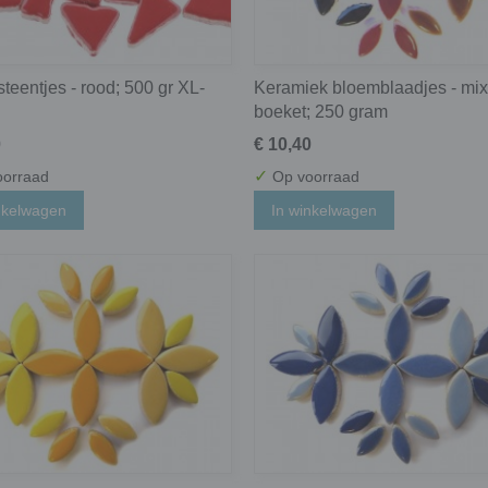
teentjes - rood; 500 gr XL-
Keramiek bloemblaadjes - mix
boeket; 250 gram
0
€ 10,40
✓
orraad
Op voorraad
nkelwagen
In winkelwagen