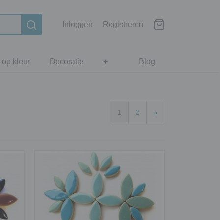
Inloggen
Registreren
 op kleur
Decoratie
+
Blog
1
2
»