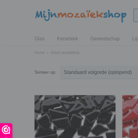
Glas
Keramiek
Gereedschap
Li
Home
›
Groot verpakking
Sorteer op: