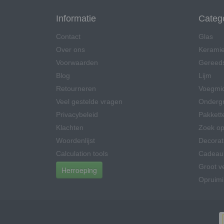
Informatie
Categ
Contact
Glas
Over ons
Kerami
Voorwaarden
Gereed
Blog
Lijm
Retourneren
Voegmi
Veel gestelde vragen
Onderg
Privacybeleid
Pakkett
Klachten
Zoek op
Woordenlijst
Decorat
Calculation tools
Cadeau
Groot v
Herroeping
Opruim