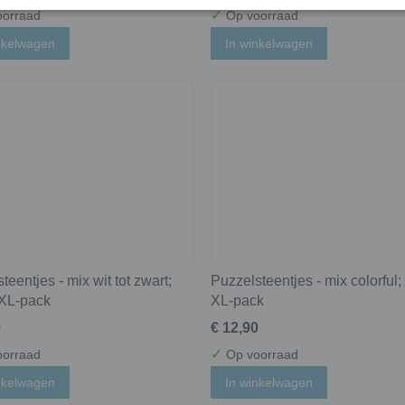
✓
orraad
Op voorraad
nkelwagen
In winkelwagen
teentjes - mix wit tot zwart;
Puzzelsteentjes - mix colorful;
 XL-pack
XL-pack
0
€ 12,90
✓
orraad
Op voorraad
nkelwagen
In winkelwagen