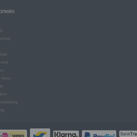
orieën
ek
schap
ddel
rond
en
 kleur
ie
bon
erpakking
ing