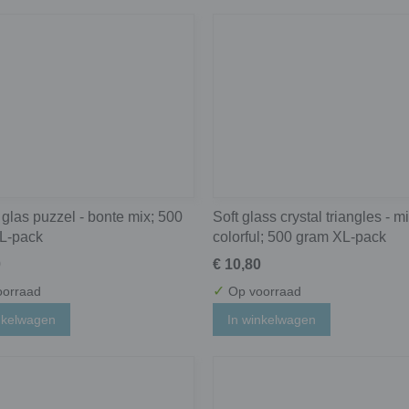
 glas puzzel - bonte mix; 500
Soft glass crystal triangles - m
L-pack
colorful; 500 gram XL-pack
0
€ 10,80
✓
orraad
Op voorraad
nkelwagen
In winkelwagen