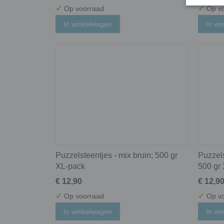
✓
✓
Op voorraad
Op vo
In winkelwagen
In wi
Puzzelsteentjes - mix bruin; 500 gr
Puzzels
XL-pack
500 gr
€ 12,90
€ 12,9
✓
✓
Op voorraad
Op vo
In winkelwagen
In wi