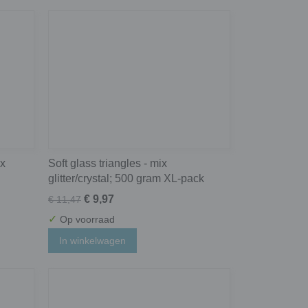
ix
Soft glass triangles - mix
glitter/crystal; 500 gram XL-pack
€ 9,97
€ 11,47
✓
Op voorraad
In winkelwagen