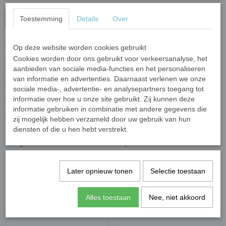
In winkelwagen
Toestemming
Details
Over
Onze Soft glas glitter en crystal steentjes zijn gegoten glastegels
Op deze website worden cookies gebruikt
gemaakt van gerecycled floatglas met een kleurenfilm gehecht aan
Cookies worden door ons gebruikt voor verkeersanalyse, het
de achterkant. De randen zijn glad en afgerond waardoor ze een
aanbieden van sociale media-functies en het personaliseren
uitstekende keuze zijn voor kinderprojecten (3+ met geschikt
van informatie en advertenties. Daarnaast verlenen we onze
toezicht van volwassenen). Snijden is niet nodig, maar als u het wilt
sociale media-, advertentie- en analysepartners toegang tot
dan raden wij de
wieltjestang
aan. De softglas steentjes zijn NIET
informatie over hoe u onze site gebruikt. Zij kunnen deze
UV bestendig en daardoor geschikt voor binnenprojecten zonder
informatie gebruiken in combinatie met andere gegevens die
direct zonlicht..
zij mogelijk hebben verzameld door uw gebruik van hun
diensten of die u hen hebt verstrekt.
Elk steentje is ongeveer 15 x 15 x 22 mm tot 20 x 20 x 26 mm. In
100 gram zitten zo een 35 - 45 steentjes.
Specificaties
Later opnieuw tonen
Selectie toestaan
Netto gewicht
0,50 Kg
Alles toestaan
Nee, niet akkoord
Ook interessant