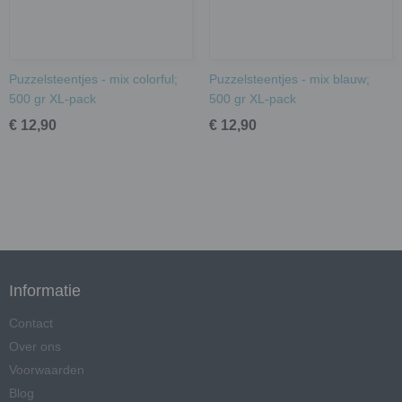
Puzzelsteentjes - mix colorful;
Puzzelsteentjes - mix blauw;
500 gr XL-pack
500 gr XL-pack
€ 12,90
€ 12,90
Informatie
Contact
Over ons
Voorwaarden
Blog