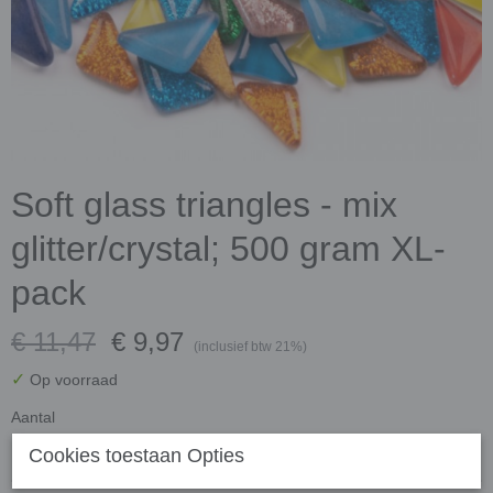
Soft glass triangles - mix
glitter/crystal; 500 gram XL-
pack
€ 11,47
€ 9,97
(inclusief btw 21%)
✓
Op voorraad
Aantal
Cookies toestaan Opties