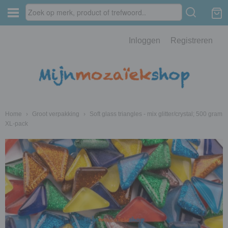
Inloggen
Registreren
Home
›
Groot verpakking
›
Soft glass triangles - mix glitter/crystal; 500 gram
XL-pack