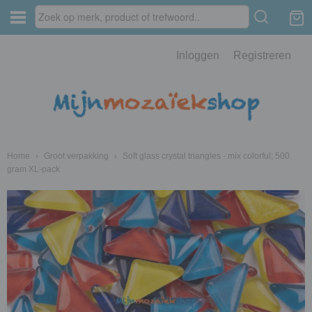
Inloggen
Registreren
Home
›
Groot verpakking
›
Soft glass crystal triangles - mix colorful; 500
gram XL-pack