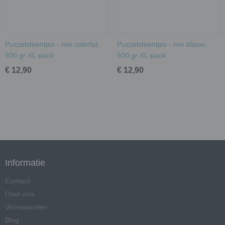
Puzzelsteentjes - mix colorful;
Puzzelsteentjes - mix blauw;
500 gr XL-pack
500 gr XL-pack
€ 12,90
€ 12,90
Informatie
Contact
Over ons
Voorwaarden
Blog