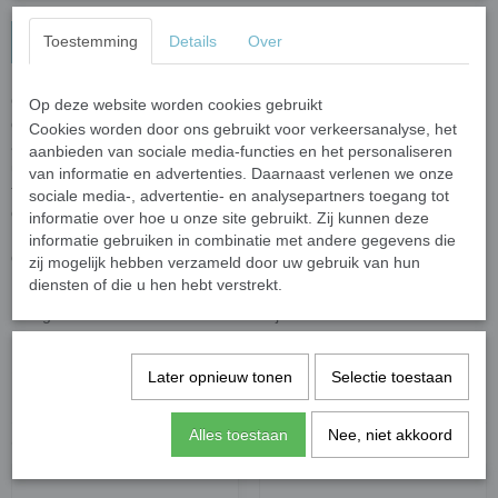
In winkelwagen
Toestemming
Details
Over
Onze Soft crystal steentjes zijn gegoten glastegels gemaakt van
Op deze website worden cookies gebruikt
gerecycled floatglas met een kleurenfilm gehecht aan de
Cookies worden door ons gebruikt voor verkeersanalyse, het
achterkant. De randen zijn glad en afgerond waardoor ze een
aanbieden van sociale media-functies en het personaliseren
uitstekende keuze zijn voor kinderprojecten (3+ met geschikt
van informatie en advertenties. Daarnaast verlenen we onze
toezicht van volwassenen). Snijden is niet nodig, maar als u het wilt
sociale media-, advertentie- en analysepartners toegang tot
dan raden wij de
wieltjestang
aan. De softglas steentjes zijn NIET
informatie over hoe u onze site gebruikt. Zij kunnen deze
UV bestendig en daardoor geschikt voor binnenprojecten zonder
informatie gebruiken in combinatie met andere gegevens die
direct zonlicht..
zij mogelijk hebben verzameld door uw gebruik van hun
diensten of die u hen hebt verstrekt.
Elk steentje is ongeveer 15 x 15 x 22 mm tot 20 x 20 x 26 mm. In
100 gram zitten zo een 35 - 45 steentjes.
Specificaties
Later opnieuw tonen
Selectie toestaan
Netto gewicht
0,50 Kg
Alles toestaan
Nee, niet akkoord
Ook interessant