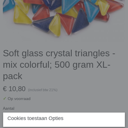
Soft glass crystal triangles -
mix colorful; 500 gram XL-
pack
€ 10,80
(inclusief btw 21%)
✓
Op voorraad
Aantal
Cookies toestaan Opties