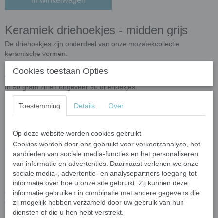
In winkelwagen
Keramiek driehoekjes - midden grijs
De driehoekjes zijn onderdeel van onze mozaïekcollectie
keramische vormen.
Afmetingen en aantallen
Cookies toestaan Opties
In 50 gram zitten ongeveer 50 driehoekjes.
De driehoekjes hebben afmeting 15 x 15 x 15 mm.
Toestemming
Details
Over
De dikte van de driehoekjes zijn 5 mm.
Op maat knippen
Op deze website worden cookies gebruikt
Mocht u de driehoekjes willen knippen dan kan dat met de
mozaïek
Cookies worden door ons gebruikt voor verkeersanalyse, het
kniptang
voor keramiek.
aanbieden van sociale media-functies en het personaliseren
van informatie en advertenties. Daarnaast verlenen we onze
Bij gebruik buiten
sociale media-, advertentie- en analysepartners toegang tot
Het is aan te raden om uw mozaïekwerkstuk te beschermen tegen
informatie over hoe u onze site gebruikt. Zij kunnen deze
extreme weersomstandigheden zoals vorst. Dit omdat de
informatie gebruiken in combinatie met andere gegevens die
driehoekjes eventueel vocht kunnen absorberen. Bij vorst kan uw
zij mogelijk hebben verzameld door uw gebruik van hun
mozaïekwerkstuk dan mogelijk kapotvriezen.
diensten of die u hen hebt verstrekt.