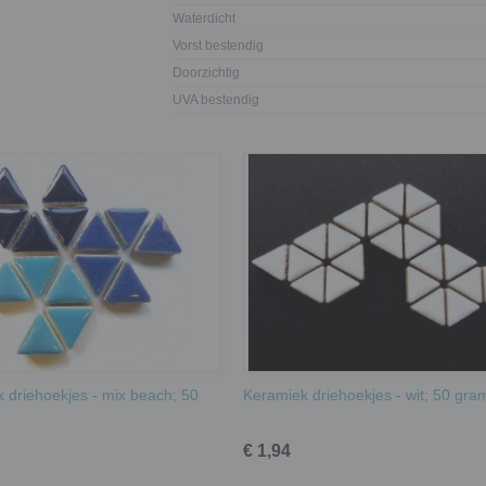
Waterdicht
Vorst bestendig
Doorzichtig
UVA bestendig
 driehoekjes - mix beach; 50
Keramiek driehoekjes - wit; 50 gra
€ 1,94