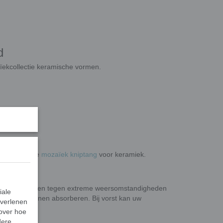
d
ïekcollectie keramische vormen.
15 mm.
an dat met de
mozaïek kniptang
voor keramiek.
 te beschermen tegen extreme weersomstandigheden
iale
eel vocht kunnen absorberen. Bij vorst kan uw
 verlenen
 over hoe
dere