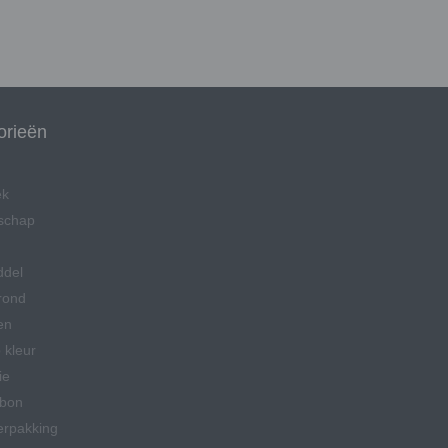
orieën
ek
schap
ddel
rond
en
 kleur
ie
bon
erpakking