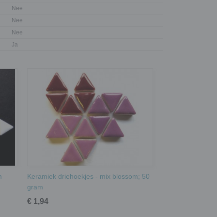
Nee
Nee
Nee
Ja
m
Keramiek driehoekjes - mix blossom; 50
gram
€ 1,94