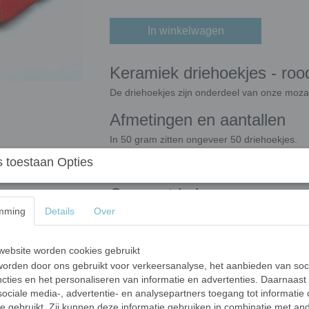
In winkelwagen
Keramiek driehoekjes - roo
De driehoekjes zijn onderdeel van onze moza
Afmetingen en aantallen
In 50 gram zitten ongeveer 50 driehoekjes.
De driehoekjes hebben afmeting 15 x 15 x 
 toestaan Opties
De dikte van de driehoekjes zijn 5 mm.
Op maat knippen
mming
Details
Over
Mocht u de driehoekjes willen knippen dan k
Bij gebruik buiten
ebsite worden cookies gebruikt
Het is aan te raden om uw mozaïekwerkstuk
orden door ons gebruikt voor verkeersanalyse, het aanbieden van soc
zoals vorst. Dit omdat de driehoekjes eventu
cties en het personaliseren van informatie en advertenties. Daarnaast
mozaïekwerkstuk dan mogelijk kapotvriezen.
ociale media-, advertentie- en analysepartners toegang tot informatie
te gebruikt. Zij kunnen deze informatie gebruiken in combinatie met an