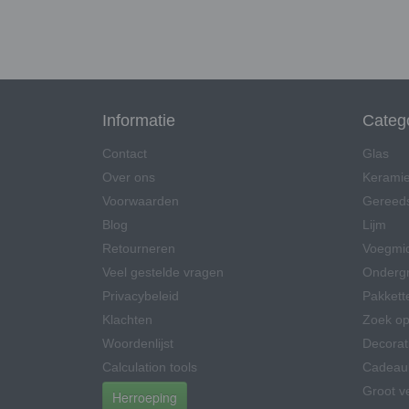
Informatie
Categ
Contact
Glas
Over ons
Kerami
Voorwaarden
Gereed
Blog
Lijm
Retourneren
Voegmi
Veel gestelde vragen
Onderg
Privacybeleid
Pakkett
Klachten
Zoek op
Woordenlijst
Decorat
Calculation tools
Cadeau
Groot v
Herroeping