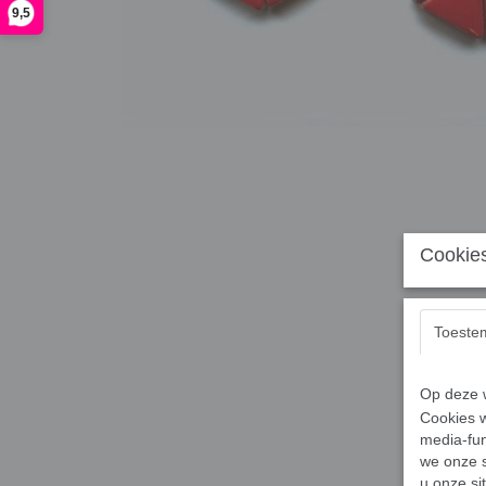
9,5
Cookies
Toeste
Op deze w
Cookies w
media-fun
we onze s
u onze si