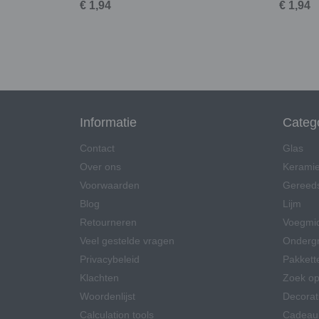
€ 1,94
€ 1,94
Informatie
Categ
Contact
Glas
Over ons
Kerami
Voorwaarden
Gereed
Blog
Lijm
Retourneren
Voegmi
Veel gestelde vragen
Onderg
Privacybeleid
Pakkett
Klachten
Zoek op
Woordenlijst
Decorat
Calculation tools
Cadeau