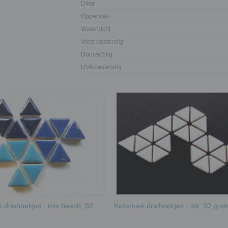
Dikte
Oppervlak
Waterdicht
Vorst bestendig
Doorzichtig
UVA bestendig
 driehoekjes - mix beach; 50
Keramiek driehoekjes - wit; 50 gra