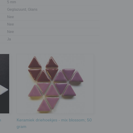
5 mm
Geglazuurd, Glans
Nee
Nee
Nee
Ja
m
Keramiek driehoekjes - mix blossom; 50
gram