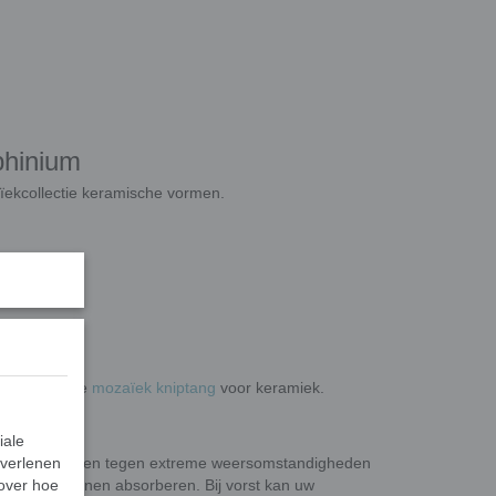
phinium
ïekcollectie keramische vormen.
15 mm.
an dat met de
mozaïek kniptang
voor keramiek.
iale
 verlenen
 te beschermen tegen extreme weersomstandigheden
 over hoe
eel vocht kunnen absorberen. Bij vorst kan uw