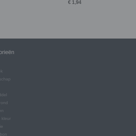
€ 1,94
orieën
ek
schap
ddel
rond
en
 kleur
ie
bon