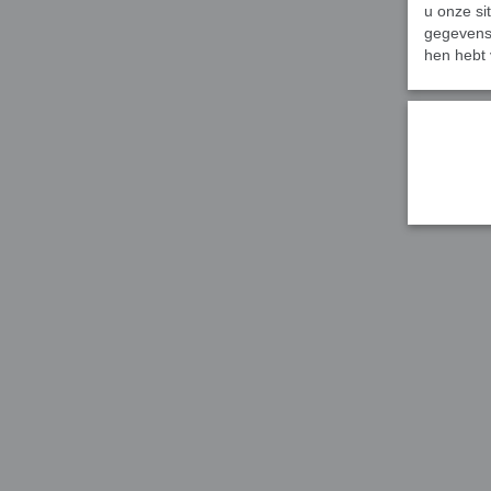
u onze si
gegevens 
hen hebt 