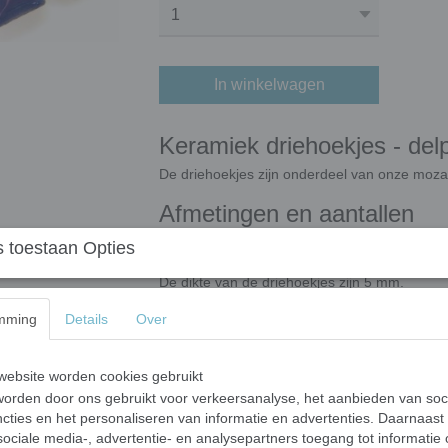
In winkelwagen
Keramiek driehoekjes - del
De driehoekjes zijn onderdeel van onze moza
Afmetingen en aantallen
In 50 gram zitten ongeveer 50 driehoekjes.
 toestaan Opties
De driehoekjes hebben afmeting 15 x 15 x 
De dikte van de driehoekjes zijn 5 mm.
Op maat knippen
mming
Details
Over
Mocht u de driehoekjes willen knippen dan k
ebsite worden cookies gebruikt
Bij gebruik buiten
orden door ons gebruikt voor verkeersanalyse, het aanbieden van soc
cties en het personaliseren van informatie en advertenties. Daarnaast
Het is aan te raden om uw mozaïekwerkstuk
ociale media-, advertentie- en analysepartners toegang tot informatie
zoals vorst. Dit omdat de driehoekjes eventu