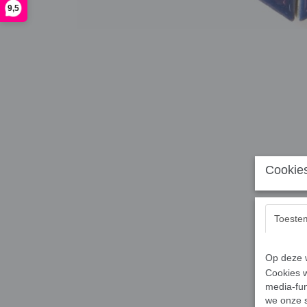
9,5
Cookies
Toeste
Op deze w
Cookies w
media-fun
we onze s