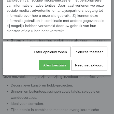
aanbieden van sociale media-functies en het personaliseren
Aantallen
: 25 gram (circa 125 steentjes)
van informatie en advertenties. Daarnaast verlenen we onze
Materiaal:
Dubbelgebakken keramiek met hoogglans glazuur.
sociale media-, advertentie- en analysepartners toegang tot
informatie over hoe u onze site gebruikt. Zij kunnen deze
Weerbestendig:
UV- en vorstbestendig, geschikt voor alle
informatie gebruiken in combinatie met andere gegevens die
weersomstandigheden.
zij mogelijk hebben verzameld door uw gebruik van hun
Achterkant:
Plat, eenvoudig te bevestigen op diverse
diensten of die u hen hebt verstrekt.
ondergronden.
Gebruik:
Losse steentjes, verkrijgbaar als kleuren mix en op
kleur.
Later opnieuw tonen
Selectie toestaan
3D-effect:
De bolvormig glazuurlaag zorgt voor een subtiel
3D-effect
Alles toestaan
Nee, niet akkoord
Toepassingen
Deze mozaïeksteentjes zijn veelzijdig inzetbaar en perfect voor:
Decoratieve kunst- en hobbyprojecten.
Binnen- en buitentoepassingen zoals tafels, spiegels en
wanddecoraties.
Ideal voor sierraden.
Fijne details in combinatie met onze overig keramische