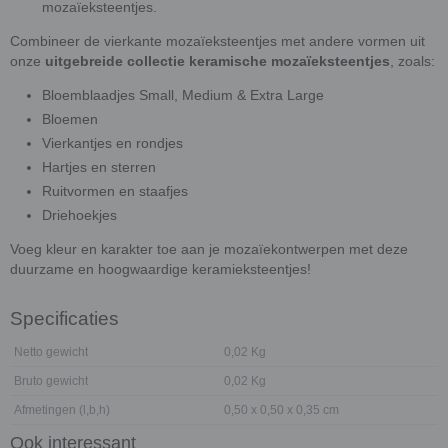
mozaïeksteentjes.
Combineer de vierkante mozaïeksteentjes met andere vormen uit
onze
uitgebreide collectie keramische mozaïeksteentjes
, zoals:
Bloemblaadjes Small, Medium & Extra Large
Bloemen
Vierkantjes en rondjes
Hartjes en sterren
Ruitvormen en staafjes
Driehoekjes
Voeg kleur en karakter toe aan je mozaïekontwerpen met deze
duurzame en hoogwaardige keramieksteentjes!
Specificaties
Netto gewicht
0,02 Kg
Bruto gewicht
0,02 Kg
Afmetingen (l,b,h)
0,50 x 0,50 x 0,35 cm
Ook interessant