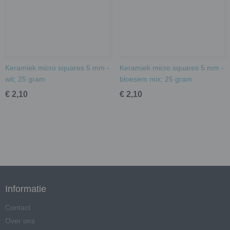
Keramiek micro squares 5 mm -
Keramiek micro squares 5 mm -
wit; 25 gram
bloesem mix; 25 gram
€ 2,10
€ 2,10
Informatie
Contact
Over ons