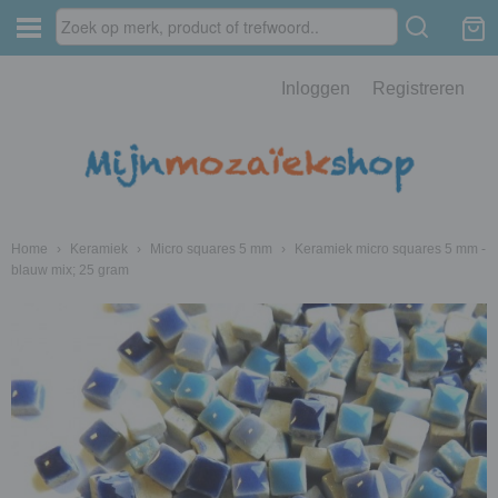
Inloggen
Registreren
Home
›
Keramiek
›
Micro squares 5 mm
›
Keramiek micro squares 5 mm -
blauw mix; 25 gram