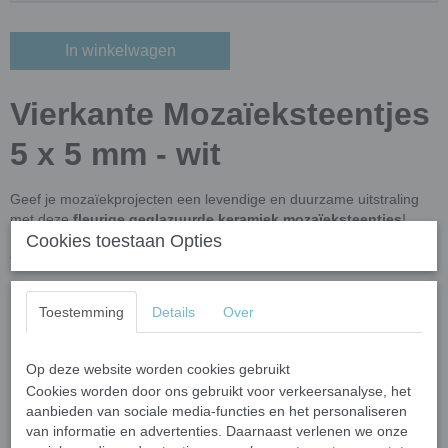
In winkelwagen
Vierkante Mozaïeksteentjes
5 x 5 mm - wit
Geef je mozaïekprojecten een levendige en duurzame uitstraling
met deze
fleurige geglazuurde keramiek mozaïeksteentjes
!
Cookies toestaan Opties
Dankzij de hoge kwaliteit en unieke eigenschappen zijn deze
tegeltjes perfect voor zowel binnen- als buitengebruik.
Producteigenschappen
Toestemming
Details
Over
Afmetingen:
5 x 5 mm.
Dikte:
3-3,5 mm.
Op deze website worden cookies gebruikt
Aantallen
: 25 gram (circa 125 steentjes)
Cookies worden door ons gebruikt voor verkeersanalyse, het
Materiaal:
Dubbelgebakken keramiek met hoogglans glazuur.
aanbieden van sociale media-functies en het personaliseren
Weerbestendig:
UV- en vorstbestendig, geschikt voor alle
van informatie en advertenties. Daarnaast verlenen we onze