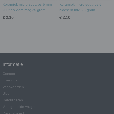
Keramiek micro squares 5 mm -
Keramiek micro squares 5 mm -
vuur en vlam mix; 25 gram
bloesem mix; 25 gram
€ 2,10
€ 2,10
Informatie
Contact
Over ons
Voorwaarden
Blog
Retourneren
Veel gestelde vragen
Privacybeleid