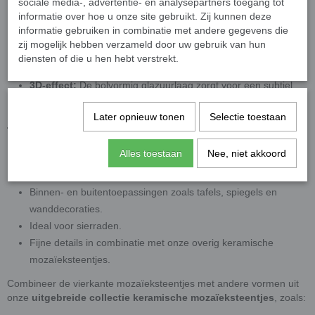
weersomstandigheden.
sociale media-, advertentie- en analysepartners toegang tot
informatie over hoe u onze site gebruikt. Zij kunnen deze
Achterkant:
Plat, eenvoudig te bevestigen op diverse
informatie gebruiken in combinatie met andere gegevens die
ondergronden.
zij mogelijk hebben verzameld door uw gebruik van hun
Gebruik:
Losse steentjes, verkrijgbaar als kleuren mix en op
diensten of die u hen hebt verstrekt.
kleur.
3D-effect:
De bolvormig glazuurlaag zorgt voor een subtiel
3D-effect
Later opnieuw tonen
Selectie toestaan
Toepassingen
Deze mozaïeksteentjes zijn veelzijdig inzetbaar en perfect voor:
Alles toestaan
Nee, niet akkoord
Decoratieve kunst- en hobbyprojecten.
Binnen- en buitentoepassingen zoals tafels, spiegels en
wanddecoraties.
Ideal voor sierraden.
Fijne details in combinatie met onze overig keramische
mozaïeksteentjes.
Combineer de vierkante mozaïeksteentjes met andere vormen uit
onze
uitgebreide collectie keramische mozaïeksteentjes
, zoals: