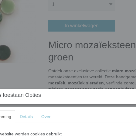
In winkelwagen
Micro mozaïeksteen
groen
Ontdek onze exclusieve collectie
micro moza
mozaïeksteentjes ter wereld. Deze handgemaa
mozaïek
,
mozaïek sieraden
, verfijnde cont
miniatuurtoepassingen zoals
poppenhuizen 
 toestaan Opties
nieuwste trends binnen de mozaïekwereld en
precisie.
Handgemaakt vakmanschap van ke
mming
Details
Over
Onze micro mozaïeksteentjes worden stuk vo
aardewerk
, gestookt op maar liefst
1.060°C
.
ebsite worden cookies gebruikt
omhoog, waardoor een subtiel
bol oppervla