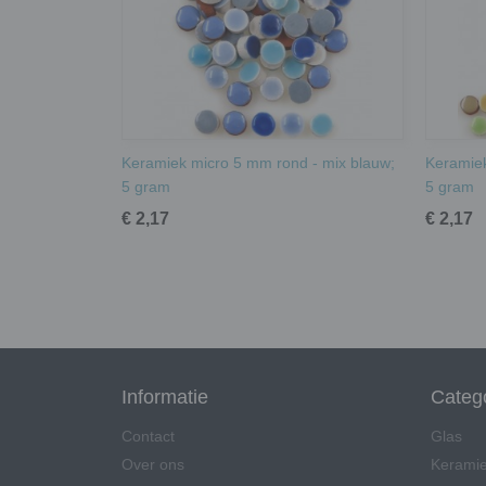
Keramiek micro 5 mm rond - mix blauw;
Keramiek
5 gram
5 gram
€ 2,17
€ 2,17
Informatie
Categ
Contact
Glas
Over ons
Kerami