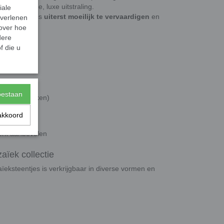
n levendige, luxe uitstraling.
iale
deze steentjes
uiterst moeilijk te vervaardigen
en
 verlenen
 over hoe
dere
f die u
toestaan
rd en gebakken)
akkoord
erk aanbevolen
ïek collectie
eksteentjes is verkrijgbaar in diverse vormen en