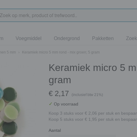
jm
Voegmiddel
Ondergrond
Pakketten
Zoek
rmen 5 mm
›
Keramiek micro 5 mm rond - mix groen; 5 gram
Keramiek micro 5 m
gram
€ 2,17
(inclusief btw 21%)
✓
Op voorraad
Koop 3 stuks voor € 2,06 per stuk en bespaar
Koop 5 stuks voor € 1,95 per stuk en bespaar
Aantal