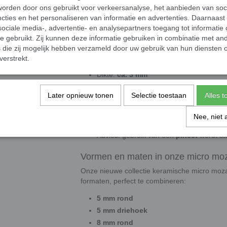
vanuit alle hoeken en geeft uw mozaïekwerk ee
orden door ons gebruikt voor verkeersanalyse, het aanbieden van soc
Door het ambachtelijke productieproces zijn 
cties en het personaliseren van informatie en advertenties. Daarnaast
daarmee bijzonder exclusief.
ociale media-, advertentie- en analysepartners toegang tot informatie
te gebruikt. Zij kunnen deze informatie gebruiken in combinatie met an
Technische specificaties
die zij mogelijk hebben verzameld door uw gebruik van hun diensten o
verstrekt.
Diameter:
5 mm
Dikte:
ca. 3 mm
Afwerking: licht
bol en glanzend
Later opnieuw tonen
Selectie toestaan
Alles 
Materiaal: keramiek (gegoten, geglazuu
Gewicht:
5 gram ≈ 59 steentjes
Nee, niet 
Productie:
100% handgemaakt
Advies: gebruik van een
pincet
wordt st
Vormen en maten in onze micro moza
Onze nieuwe collectie keramische micro mozaï
formaten, perfect te combineren:
5 mm rond
5 mm driehoek
8 mm rond