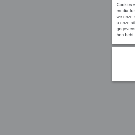
Cookies w
media-fun
we onze s
u onze si
gegevens 
hen hebt 