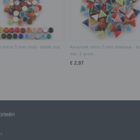
 micro 5 mm rond - bonte mix;
Keramiek micro 5 mm driehoek - b
mix; 5 gram
€ 2,97
orieën
ek