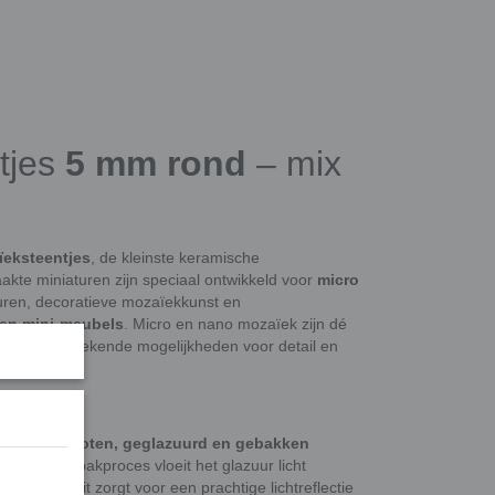
tjes
5 mm rond
– mix
ïeksteentjes
, de kleinste keramische
kte miniaturen zijn speciaal ontwikkeld voor
micro
ouren, decoratieve mozaïekkunst en
en mini-meubels
. Micro en nano mozaïek zijn dé
 bieden ongekende mogelijkheden voor detail en
ramiek
or stuk
gegoten, geglazuurd en gebakken
 Tijdens het bakproces vloeit het glazuur licht
k
ontstaat. Dit zorgt voor een prachtige lichtreflectie