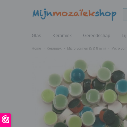
Glas
Keramiek
Gereedschap
Li
Home
›
Keramiek
›
Micro vormen (5 & 8 mm)
›
Micro vo