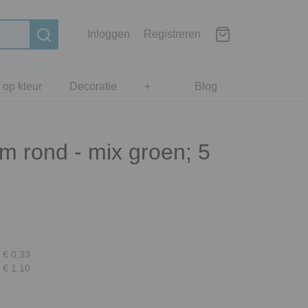
Inloggen
Registreren
 op kleur
Decoratie
+
Blog
m rond - mix groen; 5
 € 0,33
 € 1,10