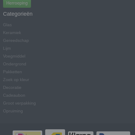
Herroeping
Categorieën
Glas
Keramiek
Gereedschap
Lijm
Voegmiddel
Ondergrond
Pakketten
Zoek op kleur
Decoratie
Cadeaubon
Groot verpakking
Opruiming