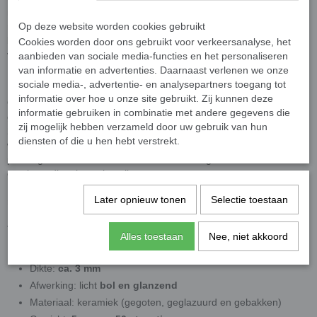
mozaïekkunst en miniatuurtoepassingen zoals
poppenhuizen en
mini-meubels
Op deze website worden cookies gebruikt
. Micro en nano mozaïek zijn dé nieuwste trends
binnen de mozaïekwereld en bieden ongekende mogelijkheden
Cookies worden door ons gebruikt voor verkeersanalyse, het
voor detail en precisie.
aanbieden van sociale media-functies en het personaliseren
van informatie en advertenties. Daarnaast verlenen we onze
Handgemaakt vakmanschap van keramiek
sociale media-, advertentie- en analysepartners toegang tot
informatie over hoe u onze site gebruikt. Zij kunnen deze
Onze micro mozaïeksteentjes worden stuk voor stuk
gegoten,
informatie gebruiken in combinatie met andere gegevens die
geglazuurd en gebakken aardewerk
, gestookt op maar liefst
zij mogelijk hebben verzameld door uw gebruik van hun
1.060°C
. Tijdens het bakproces vloeit het glazuur licht omhoog,
diensten of die u hen hebt verstrekt.
waardoor een subtiel
bol oppervlak
ontstaat. Dit zorgt voor een
prachtige lichtreflectie vanuit alle hoeken en geeft uw mozaïekwerk
een levendige, luxe uitstraling.
Door het ambachtelijke productieproces zijn deze steentjes
uiterst
Later opnieuw tonen
Selectie toestaan
moeilijk te vervaardigen
en daarmee bijzonder exclusief.
Technische specificaties
Alles toestaan
Nee, niet akkoord
Diameter:
8 mm
Dikte:
ca. 3 mm
Afwerking: licht
bol en glanzend
Materiaal: keramiek (gegoten, geglazuurd en gebakken)