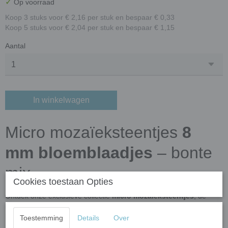
✓
Op voorraad
Koop 3 stuks voor € 2,16 per stuk en bespaar € 0,33
Koop 5 stuks voor € 2,04 per stuk en bespaar € 1,15
Aantal
In winkelwagen
Micro mozaïeksteentjes
8
mm bloemblaadjes
– bonte
mix
Cookies toestaan Opties
Ontdek onze exclusieve collectie
micro mozaïeksteentjes
, de
kleinste keramische mozaïeksteentjes ter wereld. Deze
handgemaakte miniaturen zijn speciaal ontwikkeld voor
micro
Toestemming
Details
Over
mozaïek
,
mozaïek sieraden
, verfijnde contouren, decoratieve