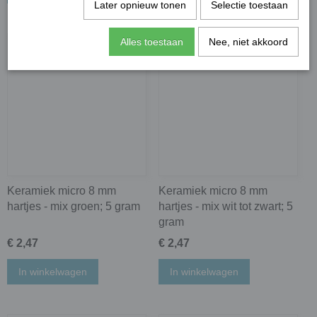
Later opnieuw tonen
Selectie toestaan
Alles toestaan
Nee, niet akkoord
Keramiek micro 8 mm
Keramiek micro 8 mm
hartjes - mix groen; 5 gram
hartjes - mix wit tot zwart; 5
gram
€ 2,47
€ 2,47
In winkelwagen
In winkelwagen