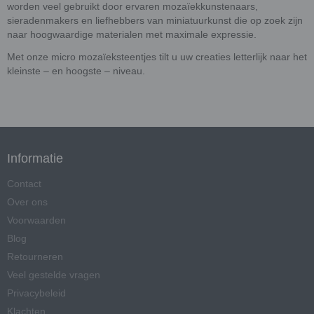
worden veel gebruikt door ervaren mozaïekkunstenaars,
sieradenmakers en liefhebbers van miniatuurkunst die op zoek zijn
naar hoogwaardige materialen met maximale expressie.
Met onze micro mozaïeksteentjes tilt u uw creaties letterlijk naar het
kleinste – en hoogste – niveau.
Informatie
Contact
Over ons
Voorwaarden
Blog
Retourneren
Veel gestelde vragen
Privacybeleid
Klachten