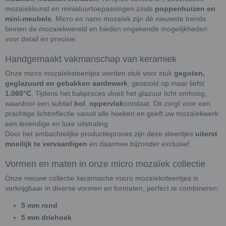
mozaïekkunst en miniatuurtoepassingen zoals
poppenhuizen en
mini-meubels
. Micro en nano mozaïek zijn dé nieuwste trends
binnen de mozaïekwereld en bieden ongekende mogelijkheden
voor detail en precisie.
Handgemaakt vakmanschap van keramiek
Onze micro mozaïeksteentjes worden stuk voor stuk
gegoten,
geglazuurd en gebakken aardewerk
, gestookt op maar liefst
1.060°C
. Tijdens het bakproces vloeit het glazuur licht omhoog,
waardoor een subtiel
bol oppervlak
ontstaat. Dit zorgt voor een
prachtige lichtreflectie vanuit alle hoeken en geeft uw mozaïekwerk
een levendige en luxe uitstraling.
Door het ambachtelijke productieproces zijn deze steentjes
uiterst
moeilijk te vervaardigen
en daarmee bijzonder exclusief.
Vormen en maten in onze micro mozaïek collectie
Onze nieuwe collectie keramische micro mozaïeksteentjes is
verkrijgbaar in diverse vormen en formaten, perfect te combineren:
5 mm rond
5 mm driehoek