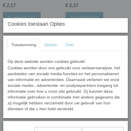
€ 2,17
€ 2,17
In winkelwagen
In winkelwagen
Cookies toestaan Opties
Toestemming
Details
Over
Op deze website worden cookies gebruikt
Cookies worden door ons gebruikt voor verkeersanalyse, het
aanbieden van sociale media-functies en het personaliseren
van informatie en advertenties. Daarnaast verlenen we onze
sociale media-, advertentie- en analysepartners toegang tot
informatie over hoe u onze site gebruikt. Zij kunnen deze
informatie gebruiken in combinatie met andere gegevens die
Keramiek micro 8 mm
Keramiek micro 8 mm
zij mogelijk hebben verzameld door uw gebruik van hun
hartjes - bonte mix; 5 gram
hartjes - mix blauw; 5 gram
diensten of die u hen hebt verstrekt.
€ 2,47
€ 2,47
In winkelwagen
In winkelwagen