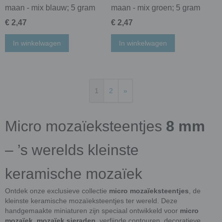
maan - mix blauw; 5 gram
maan - mix groen; 5 gram
€ 2,47
€ 2,47
In winkelwagen
In winkelwagen
1
2
»
Micro mozaïeksteentjes
8 mm
– ’s werelds kleinste
keramische mozaïek
Ontdek onze exclusieve collectie
micro mozaïeksteentjes
, de
kleinste keramische mozaïeksteentjes ter wereld. Deze
handgemaakte miniaturen zijn speciaal ontwikkeld voor
micro
mozaïek
,
mozaïek sieraden
, verfijnde contouren, decoratieve