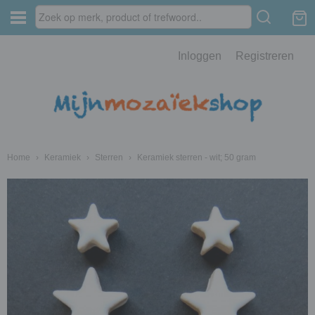
Inloggen
Registreren
Home
›
Keramiek
›
Sterren
›
Keramiek sterren - wit; 50 gram