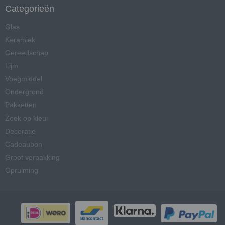
Categorieën
Glas
Keramiek
Gereedschap
Lijm
Voegmiddel
Ondergrond
Pakketten
Zoek op kleur
Decoratie
Cadeaubon
Groot verpakking
Opruiming