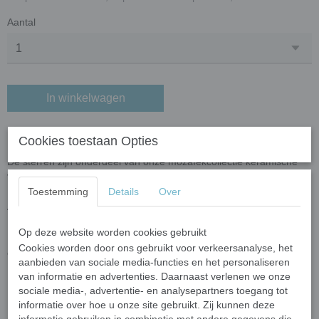
Aantal
In winkelwagen
Keramiek sterren - wit
Cookies toestaan Opties
De sterren zijn onderdeel van onze mozaïekcollectie keramische
vormen. De sterren zijn verkrijgbaar in een mix van 3 afmetingen.
Toestemming
Details
Over
Afmetingen en aantallen
In 50 gram zitten ongeveer 45-50 sterren.
Op deze website worden cookies gebruikt
De sterren hebben drie verschillende afmetingen (20 mm, 15 mm
Cookies worden door ons gebruikt voor verkeersanalyse, het
en 10 mm).
aanbieden van sociale media-functies en het personaliseren
De dikte van de sterren is 5 mm.
van informatie en advertenties. Daarnaast verlenen we onze
sociale media-, advertentie- en analysepartners toegang tot
Op maat knippen
informatie over hoe u onze site gebruikt. Zij kunnen deze
Mocht u de sterren willen knippen dan kan dat met de
mozaïek