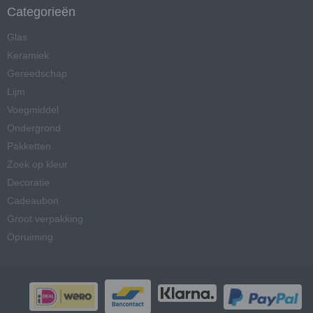
Categorieën
Glas
Keramiek
Gereedschap
Lijm
Voegmiddel
Ondergrond
Pakketten
Zoek op kleur
Decoratie
Cadeaubon
Groot verpakking
Opruiming