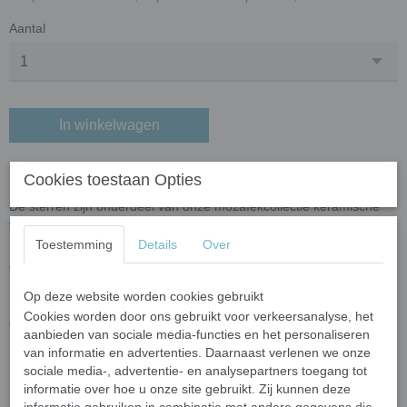
Aantal
In winkelwagen
Keramiek sterren - paars
Cookies toestaan Opties
De sterren zijn onderdeel van onze mozaïekcollectie keramische
vormen. De sterren zijn verkrijgbaar in een mix van 3 afmetingen.
Toestemming
Details
Over
Afmetingen en aantallen
In 50 gram zitten ongeveer 45-50 sterren.
Op deze website worden cookies gebruikt
De sterren hebben drie verschillende afmetingen (20 mm, 15 mm
Cookies worden door ons gebruikt voor verkeersanalyse, het
en 10 mm).
aanbieden van sociale media-functies en het personaliseren
De dikte van de sterren is 5 mm.
van informatie en advertenties. Daarnaast verlenen we onze
sociale media-, advertentie- en analysepartners toegang tot
Op maat knippen
informatie over hoe u onze site gebruikt. Zij kunnen deze
Mocht u de sterren willen knippen dan kan dat met de
mozaïek