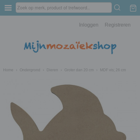
Inloggen
Registreren
Home
›
Ondergrond
›
Dieren
›
Groter dan 20 cm
›
MDF vis; 26 cm