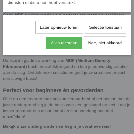
diensten of die u hen hebt verstrekt.
Ruime keuze aan MDF figuren
Onze
MDF ondergronden
zijn perfect voor mozaïek, schilderen,
stippen, decoupage en meer. Kies uit verschillende vormen, zoals:
✔
Ronde & vierkante ondergronden
Later opnieuw tonen
Selectie toestaan
✔
Letters & cijfers
✔
Dieren & feestelijke figuren
Alles toestaan
Nee, niet akkoord
✔
Spiegelondergronden met echt glas
✔
Fotolijsten & waxinelichthouders
Dankzij de gladde afwerking van
MDF (Medium Density
Fibreboard)
hecht mozaïeklijm goed en kun je eenvoudig creatief
aan de slag. Ontdek onze selectie en geef jouw creatieve project
een stevige basis!
Perfect voor beginners én gevorderden
Of je nu een ervaren mozaïekkunstenaar bent of net begint: met de
juiste ondergrond leg je de basis voor een geslaagd project. Laat je
inspireren door ons assortiment en start vandaag nog met
mozaïeken!
Bekijk onze ondergronden en begin je creatieve reis!