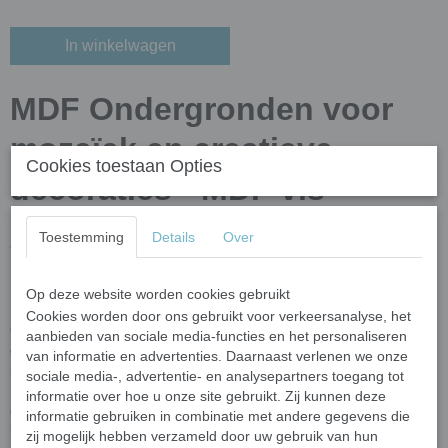
In winkelwagen
MDF Ondergronden voor
mozaïek en creatieve
Cookies toestaan Opties
decoraties - MDF vis
Toestemming
Details
Over
Afmetingen
Grootte
: ongeveer 26 cm
Op deze website worden cookies gebruikt
Dikte:
5 mm
Cookies worden door ons gebruikt voor verkeersanalyse, het
Op zoek naar de perfecte
ondergrond voor mozaïek
of andere
aanbieden van sociale media-functies en het personaliseren
creatieve technieken? Bij
Mijn Mozaïek Shop
vind je een
van informatie en advertenties. Daarnaast verlenen we onze
uitgebreide collectie ondergronden in diverse vormen en
sociale media-, advertentie- en analysepartners toegang tot
materialen. Of je nu mozaïeksteentjes, verf, decoupage of andere
informatie over hoe u onze site gebruikt. Zij kunnen deze
decoratietechnieken gebruikt, wij hebben de ideale basis voor jouw
informatie gebruiken in combinatie met andere gegevens die
kunstwerk!
zij mogelijk hebben verzameld door uw gebruik van hun