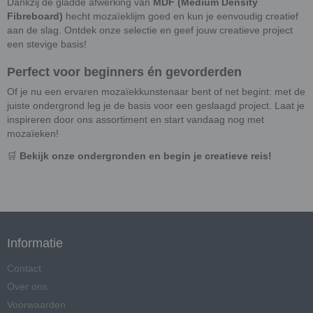
Dankzij de gladde afwerking van
MDF (Medium Density
Fibreboard)
hecht mozaïeklijm goed en kun je eenvoudig creatief
aan de slag. Ontdek onze selectie en geef jouw creatieve project
een stevige basis!
Perfect voor beginners én gevorderden
Of je nu een ervaren mozaïekkunstenaar bent of net begint: met de
juiste ondergrond leg je de basis voor een geslaagd project. Laat je
inspireren door ons assortiment en start vandaag nog met
mozaïeken!
🛒
Bekijk onze ondergronden en begin je creatieve reis!
Informatie
Contact
Over ons
Voorwaarden