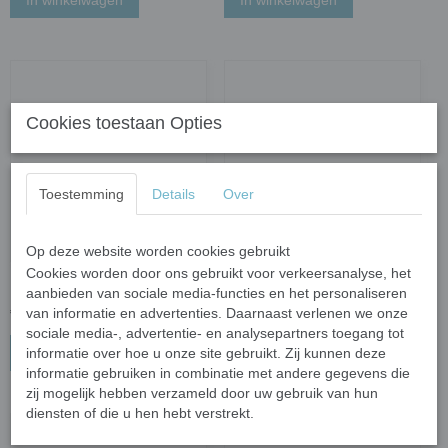
In winkelwagen
In winkelwagen
Cookies toestaan Opties
Toestemming
Details
Over
Op deze website worden cookies gebruikt
Cookies worden door ons gebruikt voor verkeersanalyse, het
MDF vos; 26 cm
MDF draak; 26 cm
aanbieden van sociale media-functies en het personaliseren
€ 4,95
€ 4,95
van informatie en advertenties. Daarnaast verlenen we onze
sociale media-, advertentie- en analysepartners toegang tot
informatie over hoe u onze site gebruikt. Zij kunnen deze
In winkelwagen
In winkelwagen
informatie gebruiken in combinatie met andere gegevens die
zij mogelijk hebben verzameld door uw gebruik van hun
diensten of die u hen hebt verstrekt.