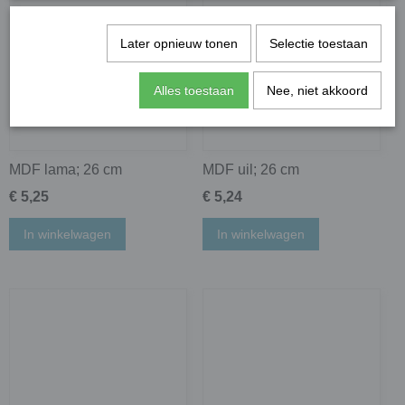
Later opnieuw tonen
Selectie toestaan
Alles toestaan
Nee, niet akkoord
MDF lama; 26 cm
MDF uil; 26 cm
€ 5,25
€ 5,24
In winkelwagen
In winkelwagen