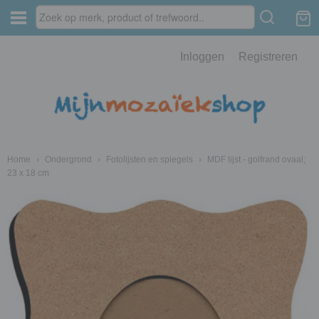
Inloggen
Registreren
Home
›
Ondergrond
›
Fotolijsten en spiegels
›
MDF lijst - golfrand ovaal;
23 x 18 cm