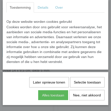
€ 4,27
Toestemming
Details
Over
(inclusief btw 21%)
✓
Op voorraad
- Levertijd 1-3 werkdagen
Op deze website worden cookies gebruikt
Aantal
Cookies worden door ons gebruikt voor verkeersanalyse, het
aanbieden van sociale media-functies en het personaliseren
van informatie en advertenties. Daarnaast verlenen we onze
sociale media-, advertentie- en analysepartners toegang tot
informatie over hoe u onze site gebruikt. Zij kunnen deze
informatie gebruiken in combinatie met andere gegevens die
In winkelwagen
zij mogelijk hebben verzameld door uw gebruik van hun
diensten of die u hen hebt verstrekt.
MDF lijst golfrand ovaal met standaard; 23 x 18,5 cm; afmeting foto
ovaal 14 x 9,5 cm; dikte 5 mm.
Specificaties
Later opnieuw tonen
Selectie toestaan
Bruto gewicht
0,30 Kg
Alles toestaan
Nee, niet akkoord
Ook interessant