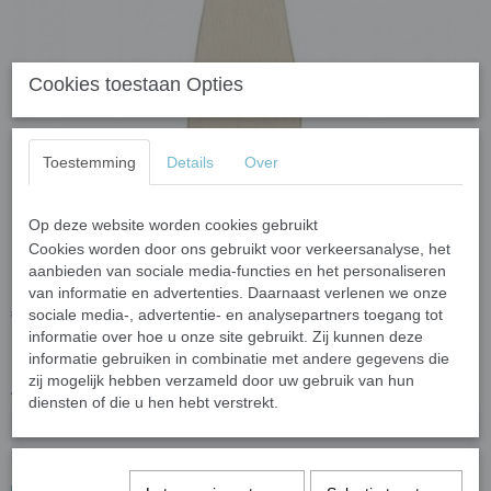
Cookies toestaan Opties
Toestemming
Details
Over
Op deze website worden cookies gebruikt
Cookies worden door ons gebruikt voor verkeersanalyse, het
Handspiegel - hart
aanbieden van sociale media-functies en het personaliseren
van informatie en advertenties. Daarnaast verlenen we onze
€ 3,67
sociale media-, advertentie- en analysepartners toegang tot
(inclusief btw 21%)
informatie over hoe u onze site gebruikt. Zij kunnen deze
✓
Op voorraad
- Levertijd 1-3 werkdagen
informatie gebruiken in combinatie met andere gegevens die
zij mogelijk hebben verzameld door uw gebruik van hun
Aantal
diensten of die u hen hebt verstrekt.