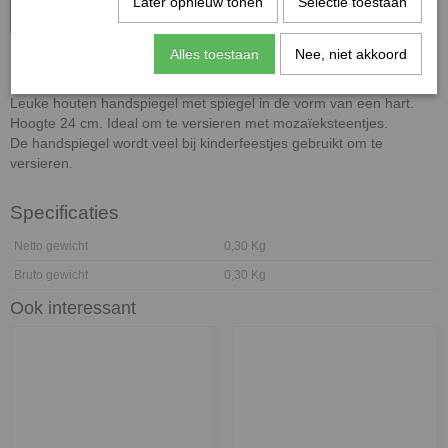
Later opnieuw tonen
Selectie toestaan
In winkelwagen
Alles toestaan
Nee, niet akkoord
Houten handspiegel - hart
Leuke houten handspiegel met spiegel in de vorm van een hart.
Hoogte 24 cm. Ideal om te versieren met mozaïeksteentjes.
De handspiegel wordt veel bij kinderfeestjes gebruikt om te
versieren.
Specificaties
Netto gewicht
0,30 Kg
Bruto gewicht
0,30 Kg
Ook interessant