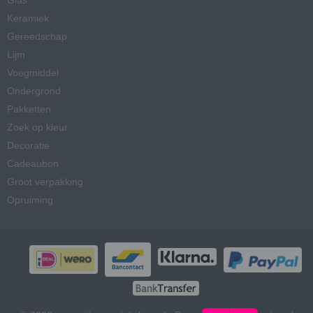
Glas
Keramiek
Gereedschap
Lijm
Voegmiddel
Ondergrond
Pakketten
Zoek op kleur
Decoratie
Cadeaubon
Groot verpakking
Opruiming