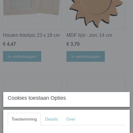
Houten fotolijst; 23 x 18 cm
MDF lijst - zon; 14 cm
€ 4,47
€ 3,70
In winkelwagen
In winkelwagen
Cookies toestaan Opties
Toestemming
Details
Over