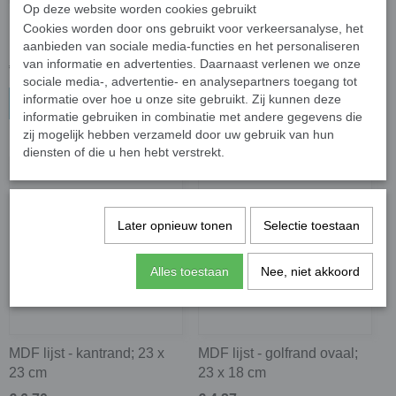
Op deze website worden cookies gebruikt
MDF lijst - bloem; 14 cm
MDF lijst - golfrand; 23 x 23
Cookies worden door ons gebruikt voor verkeersanalyse, het
cm
aanbieden van sociale media-functies en het personaliseren
van informatie en advertenties. Daarnaast verlenen we onze
€ 3,70
€ 6,70
sociale media-, advertentie- en analysepartners toegang tot
informatie over hoe u onze site gebruikt. Zij kunnen deze
In winkelwagen
In winkelwagen
informatie gebruiken in combinatie met andere gegevens die
zij mogelijk hebben verzameld door uw gebruik van hun
diensten of die u hen hebt verstrekt.
Later opnieuw tonen
Selectie toestaan
Alles toestaan
Nee, niet akkoord
MDF lijst - kantrand; 23 x
MDF lijst - golfrand ovaal;
23 cm
23 x 18 cm