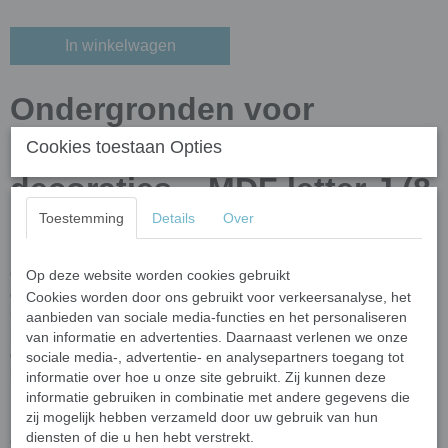
In winkelwagen
Ondergronden voor
mozaïek en creatieve
Cookies toestaan Opties
decoraties – MDF letter J (8
Toestemming
Details
Over
cm)
Op zoek naar de perfecte
ondergrond voor mozaïek
of andere
Op deze website worden cookies gebruikt
creatieve technieken? Bij
Mijn Mozaïek Shop
vind je een
Cookies worden door ons gebruikt voor verkeersanalyse, het
uitgebreide collectie ondergronden in diverse vormen en
aanbieden van sociale media-functies en het personaliseren
materialen. Of je nu mozaïeksteentjes, verf, decoupage of andere
van informatie en advertenties. Daarnaast verlenen we onze
decoratietechnieken gebruikt, wij hebben de ideale basis voor jouw
sociale media-, advertentie- en analysepartners toegang tot
kunstwerk!
informatie over hoe u onze site gebruikt. Zij kunnen deze
informatie gebruiken in combinatie met andere gegevens die
Ruime keuze aan figuren en meer
zij mogelijk hebben verzameld door uw gebruik van hun
diensten of die u hen hebt verstrekt.
Onze
ondergronden
zijn perfect voor mozaïek, schilderen, stippen