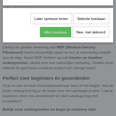
en meer. Kies uit verschillende vormen, zoals:
✔
Ronde & vierkante ondergronden
✔
Letters & cijfers
Later opnieuw tonen
Selectie toestaan
✔
Dieren & feestelijke figuren
✔
Spiegelondergronden met echt glas
✔
Fotolijsten, waxinelichthouders, tissuedozen & dienbladen
Alles toestaan
Nee, niet akkoord
Ondergronden in diverse materialen
Dankzij de gladde afwerking van
MDF (Medium Density
Fibreboard)
hecht mozaïeklijm goed en kun je eenvoudig creatief
aan de slag. Naast MDF hebben wij ook
houten en bamboe
ondergronden
, ideaal voor een natuurlijke uitstraling. Ontdek onze
selectie en geef jouw creatieve project een stevige basis!
Perfect voor beginners én gevorderden
Of je nu een ervaren mozaïekkunstenaar bent of net begint: met de
juiste ondergrond leg je de basis voor een geslaagd project. Laat je
inspireren door ons assortiment en start vandaag nog met
mozaïeken!
Bekijk onze ondergronden en begin je creatieve reis!