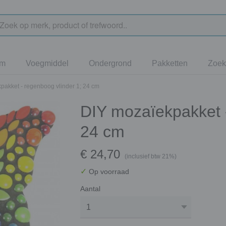
jm
Voegmiddel
Ondergrond
Pakketten
Zoek
pakket - regenboog vlinder 1; 24 cm
DIY mozaïekpakket -
24 cm
€ 24,70
(inclusief btw 21%)
✓
Op voorraad
Aantal