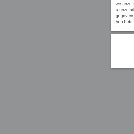
we onze s
u onze si
gegevens 
hen hebt 