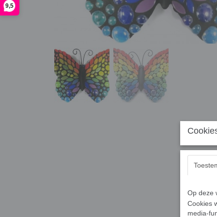
9,5
Cookies
Toeste
Op deze w
Cookies w
media-fun