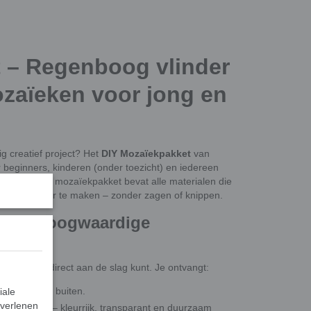
 – Regenboog vlinder
ozaïeken voor jong en
g creatief project? Het
DIY Mozaïekpakket
van
r beginners, kinderen (onder toezicht) en iedereen
. Dit complete mozaïekpakket bevat alle materialen die
ozaïekvlinder te maken – zonder zagen of knippen.
 met hoogwaardige
 zodat je direct aan de slag kunt. Je ontvangt:
k binnen en buiten.
iale
 verlenen
ksteentjes
– kleurrijk, transparant en duurzaam