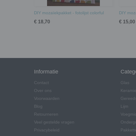
DIY mozaïekpakket - fotolijst colorful
DIY moza
€ 18,70
€ 15,00
Informatie
Categ
Contact
Glas
Over ons
Kerami
Voorwaarden
Gereed
Blog
Lijm
Retourneren
Voegmi
Veel gestelde vragen
Onderg
Privacybeleid
Pakkett