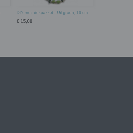
m
DIY mozaïekpakket - Uil groen; 16 cm
€ 15,00