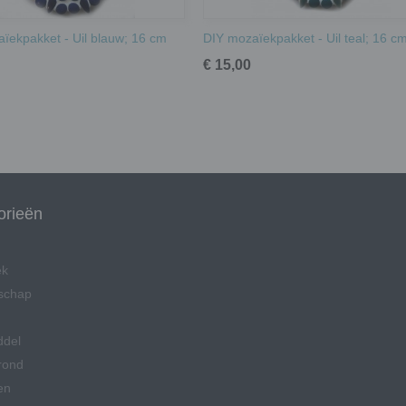
ïekpakket - Uil blauw; 16 cm
DIY mozaïekpakket - Uil teal; 16 c
€ 15,00
orieën
ek
schap
ddel
rond
en