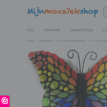
Glas
Keramiek
Gereedschap
Li
Home
›
Pakketten
›
DIY mozaïekpakketten
›
DIY mozaïek