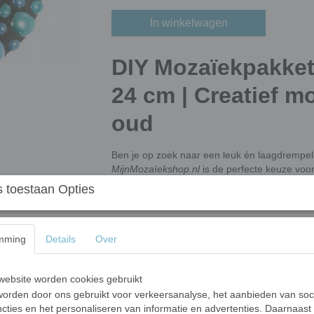
In winkelwagen
DIY Mozaïekpakket
24 cm | Creatief m
oud
Ben je op zoek naar een leuk én laagdrempeli
MijnMozaïekshop.nl
is de perfecte keuze voo
die zin heeft in een kleurrijke knutselmiddag
 toestaan Opties
je nodig hebt om een duurzame en vrolijke m
Compleet mozaïekpakket
mming
Details
Over
materialen
Het mozaïekpakket is zorgvuldig samengesteld,
ebsite worden cookies gebruikt
Metalen basis
(ca. 24 cm) – voor gebrui
orden door ons gebruikt voor verkeersanalyse, het aanbieden van soc
cties en het personaliseren van informatie en advertenties. Daarnaast
Mix van keramische en glazen mozaïe