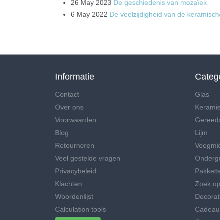
26 May 2023
De geschiedenis van mozaïek
6 May 2022
De veelzijdigheid van de keramisch
Informatie
Categ
Contact
Glas
Over ons
Kerami
Voorwaarden
Gereed
Blog
Lijm
Retourneren
Voegmi
Veel gestelde vragen
Onderg
Privacybeleid
Pakkett
Klachten
Zoek op
Woordenlijst
Decorat
Calculation tools
Cadeau