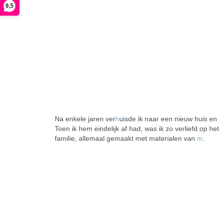
9,5
Na enkele jaren ver
h
uisde ik naar een nieuw huis en
Toen ik hem eindelijk af had, was ik zo verliefd op h
familie, allemaal gemaakt met materialen van
m
.