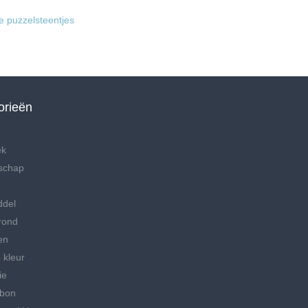
e puzzelsteentjes
orieën
ek
schap
ddel
rond
en
 kleur
ie
bon