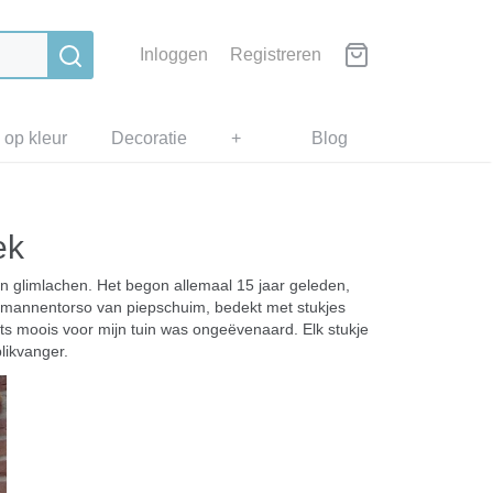
Inloggen
Registreren
 op kleur
Decoratie
+
Blog
ek
an glimlachen. Het begon allemaal 15 jaar geleden,
en mannentorso van piepschuim, bedekt met stukjes
ts moois voor mijn tuin was ongeëvenaard. Elk stukje
likvanger.