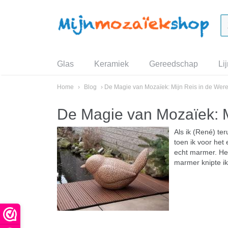
Glas
Keramiek
Gereedschap
Li
Home
›
Blog
› De Magie van Mozaïek: Mijn Reis in de Wer
De Magie van Mozaïek: M
Als ik (René) te
toen ik voor het
echt marmer. Het
marmer knipte ik