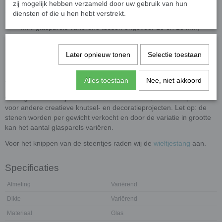
zij mogelijk hebben verzameld door uw gebruik van hun
Glasparels hebben wij in 3 grootte categorieën:
diensten of die u hen hebt verstrekt.
Mini glasparels variërend tussen ongeveer 10 en 13 mm;
Standaard glasparels variërend tussen ongeveer 16 en 20
mm;
Later opnieuw tonen
Selectie toestaan
XL-glasparels variërend tussen ongeveer 30 en 36 mm.
Alles toestaan
Nee, niet akkoord
Toepassingen
Onze glasstenen zijn ideaal voor mozaïekwerk, maar ook perfect
voor andere creatieve knutsel- en decoratieprojecten. Let op: de
stenen worden per gewicht verkocht en door de variatie in grootte
kan het aantal glasparels variëren.
Voor het knippen van de steentjes raden wij de
wieltjestang
aan.
Specificaties
Afmeting
Variërend
Dikte
Variërend
Materiaal
Glas