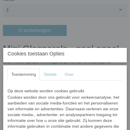
In winkelwagen
Mini Glasparels - geel opaal
Cookies toestaan Opties
Deze mooie glasparels (nuggets/gems) zijn vervaardigd uit
gerecycled glas
en gekleurde oxiden. De glasparels worden
gemaakt door klomples gesmoten glas (nuggets) op een
Toestemming
Details
Over
transportband te laten vallen die door een oven wordt geleid. In de
oven krijgen de glasparels hun uiteindelike vorm. Door het unieke
fabricageproces kunnen de vorm en afmeting van de glasparels
Op deze website worden cookies gebruikt
variëren. Ze hebben een semi-ronde vorm met een bolle
Cookies worden door ons gebruikt voor verkeersanalyse, het
bovenkant en een platte onderkant. Elke steen heeft een
dikte van
aanbieden van sociale media-functies en het personaliseren
ongeveer 6 mm en een diameter van 10-13 mm
. Door het
van informatie en advertenties. Daarnaast verlenen we onze
productieproces kunnen vorm en grootte variëren per batch, wat
sociale media-, advertentie- en analysepartners toegang tot
zorgt voor een uniek,
ambachtelijk karakter
. In 100 gram zitten
informatie over hoe u onze site gebruikt. Zij kunnen deze
ongeveer
60-80 glasparels
.
informatie gebruiken in combinatie met andere gegevens die