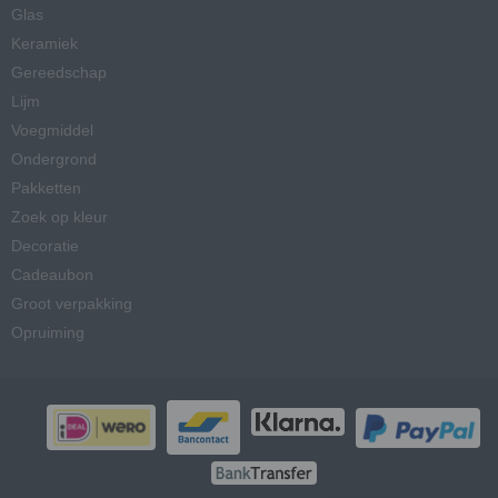
Glas
Keramiek
Gereedschap
Lijm
Voegmiddel
Ondergrond
Pakketten
Zoek op kleur
Decoratie
Cadeaubon
Groot verpakking
Opruiming