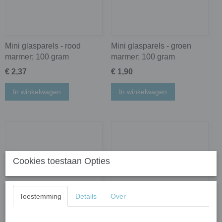
Mini glasparels - rood
Mini glasparels - groen
marmer; 100 gram
marmer; 100 gram
€ 2,37
€ 1,90
In winkelwagen
In winkelwagen
Cookies toestaan Opties
Toestemming
Details
Over