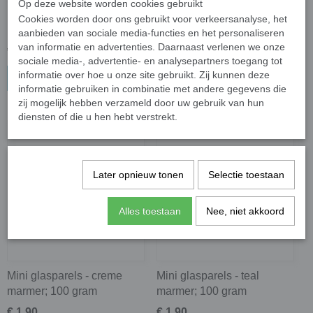
Op deze website worden cookies gebruikt
Mini glasparels - blauw
Mini glasparels - turquoise
Cookies worden door ons gebruikt voor verkeersanalyse, het
marmer; 100 gram
marmer; 100 gram
aanbieden van sociale media-functies en het personaliseren
van informatie en advertenties. Daarnaast verlenen we onze
€ 1,90
€ 1,90
sociale media-, advertentie- en analysepartners toegang tot
informatie over hoe u onze site gebruikt. Zij kunnen deze
In winkelwagen
In winkelwagen
informatie gebruiken in combinatie met andere gegevens die
zij mogelijk hebben verzameld door uw gebruik van hun
diensten of die u hen hebt verstrekt.
Later opnieuw tonen
Selectie toestaan
Alles toestaan
Nee, niet akkoord
Mini glasparels - creme
Mini glasparels - teal
marmer; 100 gram
marmer; 100 gram
€ 1,90
€ 1,90