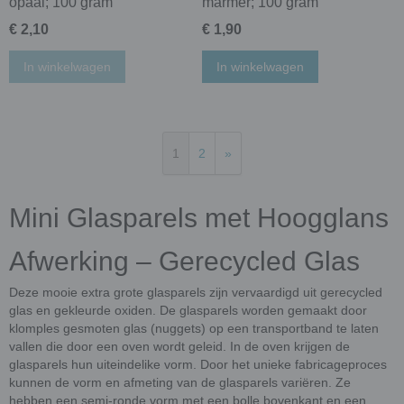
opaal; 100 gram
marmer; 100 gram
€ 2,10
€ 1,90
In winkelwagen
In winkelwagen
1
2
»
Mini Glasparels met Hoogglans
Afwerking – Gerecycled Glas
Deze mooie extra grote glasparels zijn vervaardigd uit gerecycled
glas en gekleurde oxiden. De glasparels worden gemaakt door
klomples gesmoten glas (nuggets) op een transportband te laten
vallen die door een oven wordt geleid. In de oven krijgen de
glasparels hun uiteindelike vorm. Door het unieke fabricageproces
kunnen de vorm en afmeting van de glasparels variëren. Ze
hebben een semi-ronde vorm met een bolle bovenkant en een