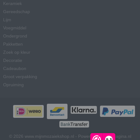
Keramiek
Gereedschap
Lijm
Voegmiddel
Ondergrond
Pakketten
Zoek op kleur
Decoratie
Cadeaubon
Groot verpakking
Opruiming
© 2026 www.mijnmozaiekshop.nl - Powered by Shoppagina.nl
9,5