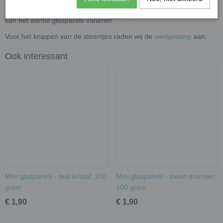
voor andere creatieve knutsel- en decoratieprojecten. Let op: de
stenen worden per gewicht verkocht en door de variatie in grootte
kan het aantal glasparels variëren.
Voor het knippen van de steentjes raden wij de
wieltjestang
aan.
Ook interessant
Mini glasparels - teal kristal; 100
Mini glasparels - zwart marmer;
gram
100 gram
€ 1,90
€ 1,90