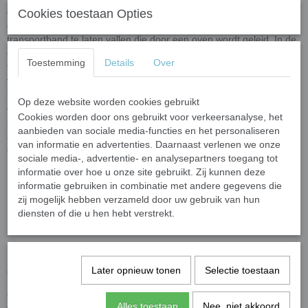
gerecycled glas
en gekleurde oxiden. De glasparels worden
Cookies toestaan Opties
gemaakt door klomples gesmoten glas (nuggets) op een
transportband te laten vallen die door een oven wordt geleid. In de
oven krijgen de glasparels hun uiteindelike vorm. Door het unieke
Toestemming
Details
Over
fabricageproces kunnen de vorm en afmeting van de glasparels
variëren. Ze hebben een semi-ronde vorm met een bolle
bovenkant en een platte onderkant. Elke steen heeft een
dikte van
Op deze website worden cookies gebruikt
ongeveer 6 mm en een diameter van 10-13 mm
. Door het
Cookies worden door ons gebruikt voor verkeersanalyse, het
productieproces kunnen vorm en grootte variëren per batch, wat
aanbieden van sociale media-functies en het personaliseren
zorgt voor een uniek,
ambachtelijk karakter
. In 50 gram zitten
van informatie en advertenties. Daarnaast verlenen we onze
ongeveer
60-80 glasparels
.
sociale media-, advertentie- en analysepartners toegang tot
informatie over hoe u onze site gebruikt. Zij kunnen deze
Glasparels hebben wij in 3 grootte categorieën:
informatie gebruiken in combinatie met andere gegevens die
Mini glasparels variërend tussen ongeveer 10 en 13 mm;
zij mogelijk hebben verzameld door uw gebruik van hun
diensten of die u hen hebt verstrekt.
Standaard glasparels variërend tussen ongeveer 16 en 20
mm;
XL-glasparels variërend tussen ongeveer 30 en 36 mm.
Later opnieuw tonen
Selectie toestaan
Toepassingen
Onze glasstenen zijn ideaal voor mozaïekwerk, maar ook perfect
Alles toestaan
Nee, niet akkoord