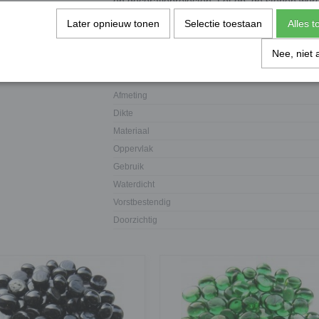
en decoratieprojecten. Let op: de stenen word
grootte kan het aantal glasparels variëren.
Later opnieuw tonen
Selectie toestaan
Alles 
Voor het knippen van de steentjes raden wij 
Nee, niet 
Specificaties
Afmeting
Dikte
Materiaal
Oppervlak
Gebruik
Waterdicht
Vorstbestendig
Doorzichtig