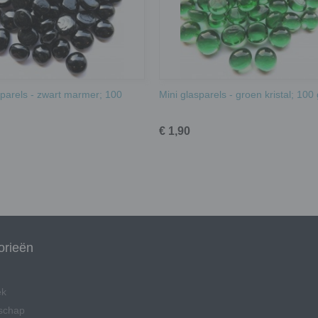
sparels - zwart marmer; 100
Mini glasparels - groen kristal; 100
€ 1,90
orieën
ek
schap