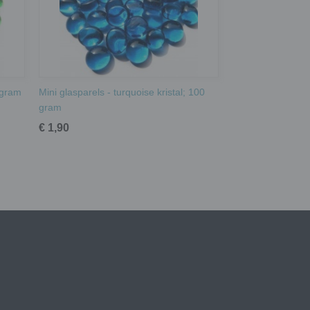
 gram
Mini glasparels - turquoise kristal; 100
gram
€ 1,90