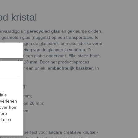
d kristal
ervaardigd uit
gerecycled glas
en gekleurde oxiden.
 gesmoten glas (nuggets) op een transportband te
n de oven krijgen de glasparels hun uiteindelike vorm.
orm en afmeting van de glasparels variëren. Ze
venkant en een platte onderkant. Elke steen heeft
eter van 10-13 mm
. Door het productieproces
at zorgt voor een uniek,
ambachtelijk karakter
. In
ategorieën:
iale
eer 10 en 13 mm;
 verlenen
 ongeveer 16 en 20 mm;
 over hoe
er 30 en 36 mm.
dere
f die u
, maar ook perfect voor andere creatieve knutsel-