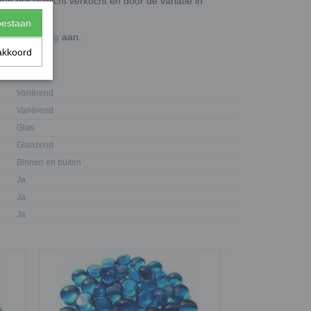
en per gewicht verkocht en door de variatie in
toestaan
de
wieltjestang
aan.
akkoord
Variërend
Variërend
Glas
Glanzend
Binnen en buiten
Ja
Ja
Ja