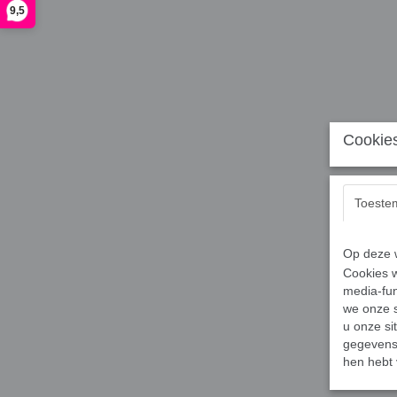
9,5
Cookies
Toeste
Op deze w
Cookies w
media-fun
we onze s
u onze si
gegevens 
hen hebt 