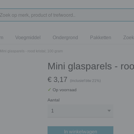
jm
Voegmiddel
Ondergrond
Pakketten
Zoek
Mini glasparels - rood kristal; 100 gram
Mini glasparels - ro
€ 3,17
(inclusief btw 21%)
✓
Op voorraad
Aantal
In winkelwagen