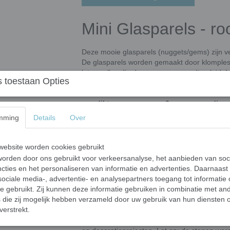
Mini Glasparels - roo
Deze mooie glasparels (nuggets/gems) zijn v
De glasparels worden gemaakt door klomples
laten vallen die door een oven wordt geleid. I
 toestaan Opties
Door het unieke fabricageproces kunnen de v
hebben een semi-ronde vorm met een bolle bo
een
dikte van ongeveer 6 mm en een diam
kunnen vorm en grootte variëren per batch, w
mming
Details
Over
100 gram zitten ongeveer
60-80 glasparels
.
Glasparels hebben wij in 3 grootte c
ebsite worden cookies gebruikt
orden door ons gebruikt voor verkeersanalyse, het aanbieden van soc
Mini glasparels variërend tussen ongev
cties en het personaliseren van informatie en advertenties. Daarnaast
Standaard glasparels variërend tussen
ociale media-, advertentie- en analysepartners toegang tot informatie
XL-glasparels variërend tussen ongeve
te gebruikt. Zij kunnen deze informatie gebruiken in combinatie met an
die zij mogelijk hebben verzameld door uw gebruik van hun diensten o
Toepassingen
verstrekt.
Onze glasstenen zijn ideaal voor mozaïekwerk