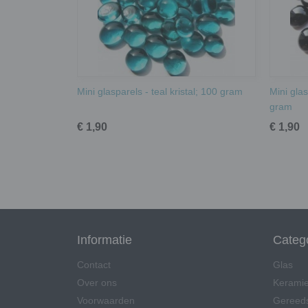
Mini glasparels - teal kristal; 100 gram
Mini gla
gram
€ 1,90
€ 1,90
Informatie
Categ
Contact
Glas
Over ons
Kerami
Voorwaarden
Gereed