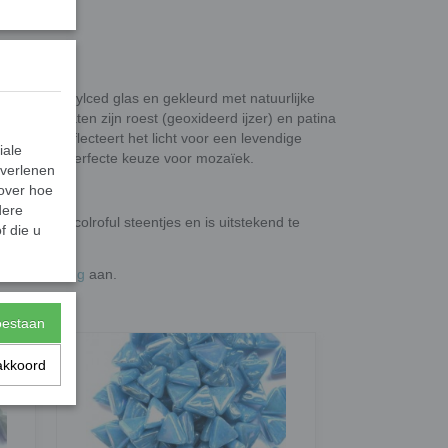
kt van gerecylced glas en gekleurd met natuurlijke
kleur-oxidaten zijn roest (geoxideerd ijzer) en patina
egaal en reflecteert het licht voor een levendige
iale
akt dit een perfecte keuze voor mozaïek.
 verlenen
 over hoe
 mm.
dere
verige mini colroful steentjes en is uitstekend te
f die u
de
wieltjestang
aan.
toestaan
akkoord