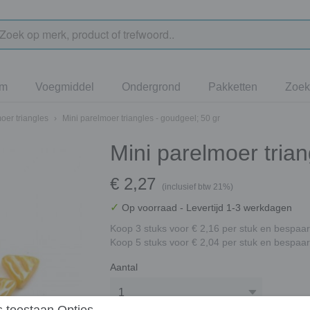
jm
Voegmiddel
Ondergrond
Pakketten
Zoek
oer triangles
›
Mini parelmoer triangles - goudgeel; 50 gr
Mini parelmoer trian
€ 2,27
(inclusief btw 21%)
✓
Op voorraad
- Levertijd 1-3 werkdagen
Koop 3 stuks voor € 2,16 per stuk en bespaar
Koop 5 stuks voor € 2,04 per stuk en bespaar
Aantal