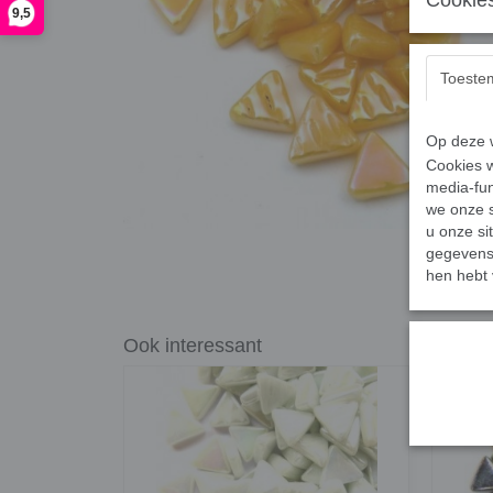
Cookies
9,5
Toeste
Op deze w
Cookies w
media-fun
we onze s
u onze si
gegevens 
hen hebt 
Ook interessant