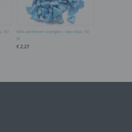
y; 50
Mini parelmoer triangles - lake blue; 50
gr
€ 2,27