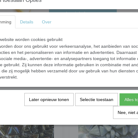
 toestaan Opties
In winkelwagen
mming
Details
Over
50 gram (circa 85 steentjes) steentjes gemaa
mineralen en kleur-oxidaten. Voorbeelden van 
ebsite worden cookies gebruikt
(geoxideerd koper). Het oppervlak is glad en 
orden door ons gebruikt voor verkeersanalyse, het aanbieden van soc
kleur. Door de brede selectie aan kleuren ma
cties en het personaliseren van informatie en advertenties. Daarnaast
ociale media-, advertentie- en analysepartners toegang tot informatie
Afmeting: 10 x 10 x 10 mm. Met een dikte 4
te gebruikt. Zij kunnen deze informatie gebruiken in combinatie met an
De mini colorful triangle is onderdeel van de o
die zij mogelijk hebben verzameld door uw gebruik van hun diensten o
combineren met alle glas mozaïek steentjes.
verstrekt.
Voor het knippen van de steentjes raden wij 
Later opnieuw tonen
Selectie toestaan
Alles 
Nee, niet 