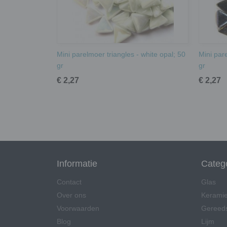
Mini parelmoer triangles - white opal; 50
Mini pare
gr
gr
€ 2,27
€ 2,27
Informatie
Categ
Contact
Glas
Over ons
Kerami
Voorwaarden
Gereed
Blog
Lijm