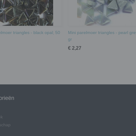
lmoer triangles - black opal; 50
Mini parelmoer triangles - pearl gre
gr
€ 2,27
orieën
ek
schap