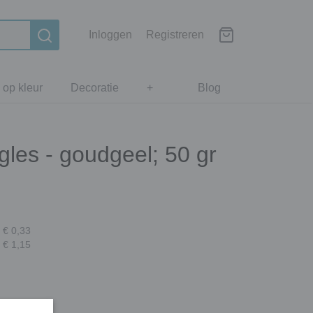
Inloggen
Registreren
 op kleur
Decoratie
+
Blog
gles - goudgeel; 50 gr
 € 0,33
 € 1,15