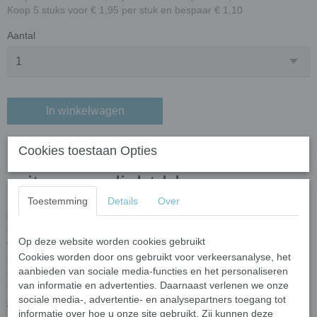
Koop 5 stuks voor € 1,95 per stuk en bespaar € 1,10
Aantal
In winkelwagen
Handgesneden Tiffany glas in
Cookies toestaan Opties
ruitvorm – licht blauw
Toestemming
Details
Over
Ontdek de unieke charme van
handgesneden Tiffany glas
in
ruitvorm. Elk stukje wordt zorgvuldig met de hand gesneden door
Op deze website worden cookies gebruikt
vakmensen uit echt
Tiffany-style stained glass
. Dankzij dit
Cookies worden door ons gebruikt voor verkeersanalyse, het
ambachtelijke proces heeft ieder ruitje een eigen karakter, met
aanbieden van sociale media-functies en het personaliseren
subtiele variaties in kleur, patroon en transparantie. Deze
van informatie en advertenties. Daarnaast verlenen we onze
natuurlijke verschillen zorgen voor een levendig, artistiek effect in
sociale media-, advertentie- en analysepartners toegang tot
jouw mozaïek of glaskunstwerk.
informatie over hoe u onze site gebruikt. Zij kunnen deze