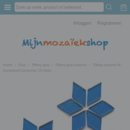
Inloggen
Registreren
Home
›
Glas
›
Tiffany glas
›
Tiffany glas ruitvorm
›
Tiffany ruitvorm M -
transparant turquoise; 20 stuks