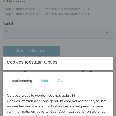
✓
Op voorraad
Koop 3 stuks voor € 2,06 per stuk en bespaar € 0,33
Koop 5 stuks voor € 1,95 per stuk en bespaar € 1,10
Aantal
In winkelwagen
Cookies toestaan Opties
Handgesneden Tiffany glas in
ruitvorm – transparant
Toestemming
Details
Over
turquoise blauw
Op deze website worden cookies gebruikt
Ontdek de unieke charme van
handgesneden Tiffany glas
in
Cookies worden door ons gebruikt voor verkeersanalyse, het
ruitvorm. Elk stukje wordt zorgvuldig met de hand gesneden door
aanbieden van sociale media-functies en het personaliseren
vakmensen uit echt
Tiffany-style stained glass
. Dankzij dit
van informatie en advertenties. Daarnaast verlenen we onze
ambachtelijke proces heeft ieder ruitje een eigen karakter, met