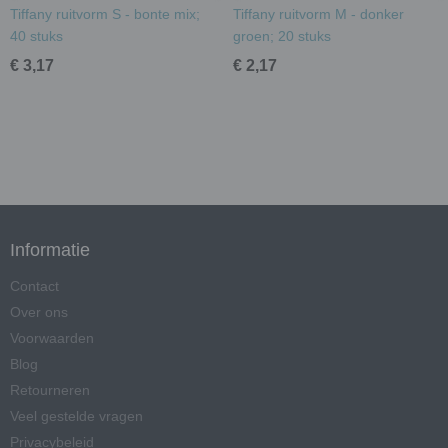
Tiffany ruitvorm S - bonte mix;
Tiffany ruitvorm M - donker
40 stuks
groen; 20 stuks
€ 3,17
€ 2,17
Informatie
Contact
Over ons
Voorwaarden
Blog
Retourneren
Veel gestelde vragen
Privacybeleid