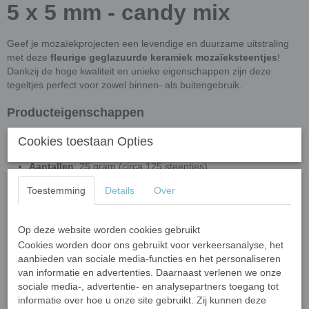
5 x 5 mm - candy mix
Geef je mozaïekprojecten een levendige en duurzame uitstraling
met deze
fleurige geglazuurde keramiek mozaïeksteentjes
!
Dankzij de hoge kwaliteit en unieke eigenschappen zijn deze
tegeltjes perfect voor zowel binnen- als buitengebruik.
Producteigenschappen
Afmetingen:
5 x 5 mm.
Cookies toestaan Opties
Dikte:
3-3,5 mm.
Aantallen
: 25 gram (circa 125 steentjes)
Materiaal:
Dubbelgebakken keramiek met hoogglans glazuur.
Toestemming
Details
Over
Weerbestendig:
UV- en vorstbestendig, geschikt voor alle
weersomstandigheden.
Op deze website worden cookies gebruikt
Achterkant:
Plat, eenvoudig te bevestigen op diverse
Cookies worden door ons gebruikt voor verkeersanalyse, het
ondergronden.
aanbieden van sociale media-functies en het personaliseren
Gebruik:
Losse steentjes, verkrijgbaar als kleuren mix en op
van informatie en advertenties. Daarnaast verlenen we onze
kleur.
sociale media-, advertentie- en analysepartners toegang tot
3D-effect:
De bolvormig glazuurlaag zorgt voor een subtiel
informatie over hoe u onze site gebruikt. Zij kunnen deze