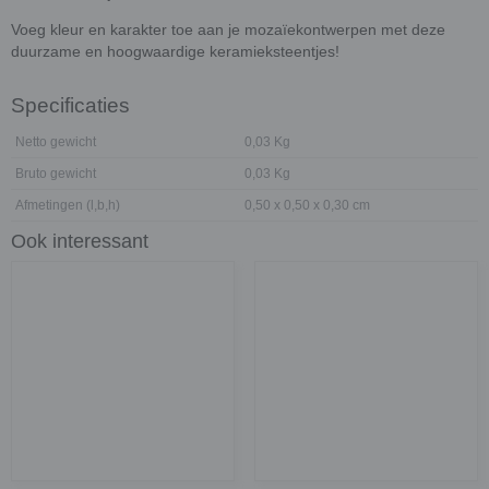
Voeg kleur en karakter toe aan je mozaïekontwerpen met deze
duurzame en hoogwaardige keramieksteentjes!
Specificaties
Netto gewicht
0,03 Kg
Bruto gewicht
0,03 Kg
Afmetingen (l,b,h)
0,50 x 0,50 x 0,30 cm
Ook interessant