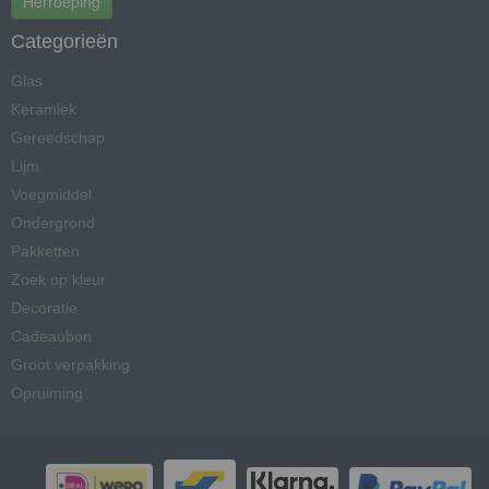
Herroeping
Categorieën
Glas
Keramiek
Gereedschap
Lijm
Voegmiddel
Ondergrond
Pakketten
Zoek op kleur
Decoratie
Cadeaubon
Groot verpakking
Opruiming