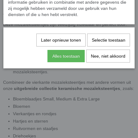
informatie gebruiken in combinatie met andere gegevens die
3D-effect
zij mogelijk hebben verzameld door uw gebruik van hun
diensten of die u hen hebt verstrekt.
Toepassingen
Deze mozaïeksteentjes zijn veelzijdig inzetbaar en perfect voor:
Decoratieve kunst- en hobbyprojecten.
Later opnieuw tonen
Selectie toestaan
Binnen- en buitentoepassingen zoals tafels, spiegels en
wanddecoraties.
Alles toestaan
Nee, niet akkoord
Ideal voor sierraden.
Fijne details in combinatie met onze overig keramische
mozaïeksteentjes.
Combineer de vierkante mozaïeksteentjes met andere vormen uit
onze
uitgebreide collectie keramische mozaïeksteentjes
, zoals:
Bloemblaadjes Small, Medium & Extra Large
Bloemen
Vierkantjes en rondjes
Hartjes en sterren
Ruitvormen en staafjes
Driehoekjes