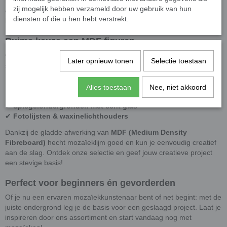
materialen. Of je nu mozaïeksteentjes, verf, decoupage of andere
zij mogelijk hebben verzameld door uw gebruik van hun
decoratietechnieken gebruikt, wij hebben de ideale basis voor jouw
diensten of die u hen hebt verstrekt.
kunstwerk!
Ruime keuze aan MDF figuren
Onze
MDF ondergronden
zijn perfect voor mozaïek, schilderen,
Later opnieuw tonen
Selectie toestaan
stippen, decoupage en meer. Kies uit verschillende vormen, zoals:
✔
Ronde & vierkante ondergronden
✔
Letters & cijfers
Alles toestaan
Nee, niet akkoord
✔
Dieren & feestelijke figuren
✔
Spiegelondergronden met echt glas
✔
Fotolijsten & waxinelichthouders
Dankzij de gladde afwerking van
MDF (Medium Density
Fibreboard)
hecht mozaïeklijm goed en kun je eenvoudig creatief
aan de slag. Ontdek onze selectie en geef jouw creatieve project
een stevige basis!
Perfect voor beginners én gevorderden
Of je nu een ervaren mozaïekkunstenaar bent of net begint: met de
juiste ondergrond leg je de basis voor een geslaagd project. Laat je
inspireren door ons assortiment en start vandaag nog met