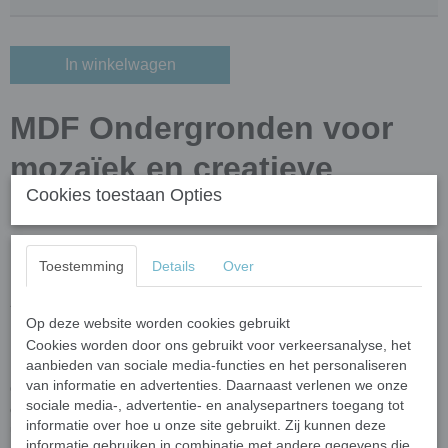
In winkelwagen
MDF Ondergronden voor
mozaïek en creatieve
Cookies toestaan Opties
decoraties - MDF staande
kat
Toestemming
Details
Over
Afmetingen
Op deze website worden cookies gebruikt
Grootte
: ongeveer 26 cm
Cookies worden door ons gebruikt voor verkeersanalyse, het
Dikte:
5 mm
aanbieden van sociale media-functies en het personaliseren
van informatie en advertenties. Daarnaast verlenen we onze
Op zoek naar de perfecte
ondergrond voor mozaïek
of andere
sociale media-, advertentie- en analysepartners toegang tot
creatieve technieken? Bij
Mijn Mozaïek Shop
vind je een
informatie over hoe u onze site gebruikt. Zij kunnen deze
uitgebreide collectie ondergronden in diverse vormen en
informatie gebruiken in combinatie met andere gegevens die