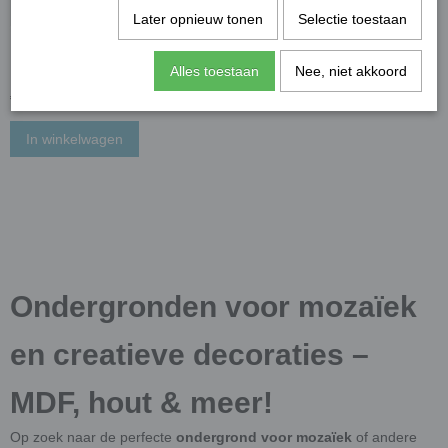
Later opnieuw tonen
Selectie toestaan
Houten hanger hart met
bord wit; 28 x 19 cm
Alles toestaan
Nee, niet akkoord
€ 3,27
In winkelwagen
Ondergronden voor mozaïek
en creatieve decoraties –
MDF, hout & meer!
Op zoek naar de perfecte
ondergrond voor mozaïek
of andere