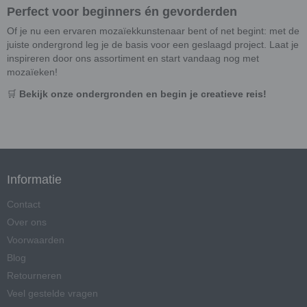
Perfect voor beginners én gevorderden
Of je nu een ervaren mozaïekkunstenaar bent of net begint: met de
juiste ondergrond leg je de basis voor een geslaagd project. Laat je
inspireren door ons assortiment en start vandaag nog met
mozaïeken!
🛒
Bekijk onze ondergronden en begin je creatieve reis!
Informatie
Contact
Over ons
Voorwaarden
Blog
Retourneren
Veel gestelde vragen