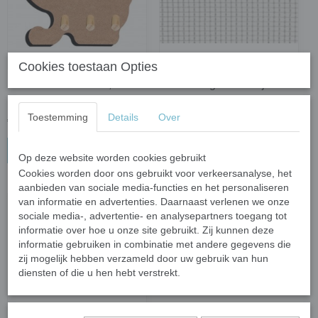
Cookies toestaan Opties
MDF sleutelbord kat; 15 x
Glasvezelgaas - 1 bij 1
11 cm
meter
Toestemming
Details
Over
€ 2,87
€ 3,24
In winkelwagen
In winkelwagen
Op deze website worden cookies gebruikt
Cookies worden door ons gebruikt voor verkeersanalyse, het
aanbieden van sociale media-functies en het personaliseren
van informatie en advertenties. Daarnaast verlenen we onze
sociale media-, advertentie- en analysepartners toegang tot
informatie over hoe u onze site gebruikt. Zij kunnen deze
informatie gebruiken in combinatie met andere gegevens die
zij mogelijk hebben verzameld door uw gebruik van hun
diensten of die u hen hebt verstrekt.