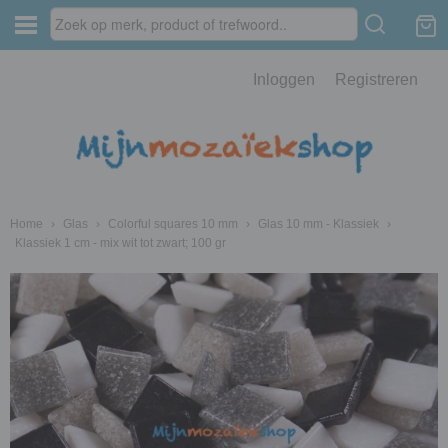
Inloggen
Registreren
Home
›
Glas
›
Colorful squares 10 mm
›
Glas 10 mm - Klassiek
›
Klassiek 1 cm - mix wit tot zwart; 100 gr