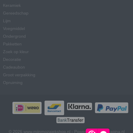
Keramiek
Gereedschap
Lijm
Voegmiddel
Ondergrond
Pakketten
Zoek op kleur
Decoratie
Cadeaubon
Groot verpakking
Opruiming
© 2026 www.mijnmozaiekshop.nl - Powered by Shoppagina.nl