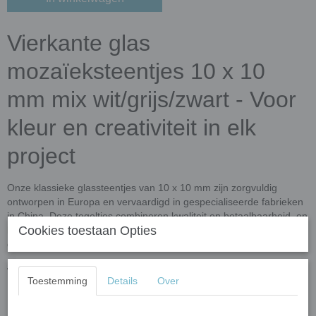
Vierkante glas
mozaïeksteentjes 10 x 10
mm mix wit/grijs/zwart - Voor
kleur en creativiteit in elk
project
Onze klassieke glassteentjes van 10 x 10 mm zijn zorgvuldig
ontworpen in Europa en vervaardigd in gespecialiseerde fabrieken
in China. Deze tegeltjes combineren kwaliteit en betaalbaarheid, en
Cookies toestaan Opties
bieden eindeloze mogelijkheden voor zowel functionele als
decoratieve toepassingen.
Waarom kiezen voor onze klassieke glassteentjes?
Toestemming
Details
Over
Hoogwaardige kwaliteit
: UV- en vorstbestendig, perfect voor
binnen- en buitentoepassingen.