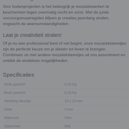
Voor buitenprojecten is het belangrijk je mozaïekwerken te
beschermen tegen overmatig vocht en vorst. Met de juiste
voorzorgsmaatregelen blijven je creaties jarenlang stralen,
ongeacht de weersomstandigheden.
Laat je creativiteit stralen!
Of je nu een professional bent of net begint, onze mozaïeksteentjes
zijn de perfecte keuze om je ideeën tot leven te brengen.
Combineer ze met andere mozaïeksteentjes uit ons assortiment en
ontdek de eindeloze mogelijkheden.
Specificaties
Netto gewicht
0,10 Kg
Bruto gewicht
0,10 Kg
Afmeting steentje
10 x 10 mm
Dikte
4 mm
Materiaal
Glas
Oppervlak
Mat