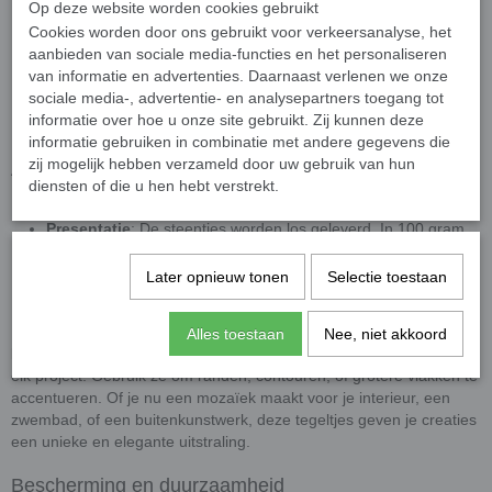
Op deze website worden cookies gebruikt
Gemakkelijk te verwerken
: Eenvoudig op maat te knippen
Cookies worden door ons gebruikt voor verkeersanalyse, het
met een
wieltjestang
, voor maximale flexibiliteit in ontwerp.
aanbieden van sociale media-functies en het personaliseren
Veelzijdig gebruik
: Geschikt voor muren, vloeren, keukens,
van informatie en advertenties. Daarnaast verlenen we onze
badkamers, zwembaden, en meer. Ook ideaal voor
sociale media-, advertentie- en analysepartners toegang tot
informatie over hoe u onze site gebruikt. Zij kunnen deze
architectuur en creatieve hobbyprojecten.
informatie gebruiken in combinatie met andere gegevens die
zij mogelijk hebben verzameld door uw gebruik van hun
Afmetingen
diensten of die u hen hebt verstrekt.
Afmetingen
: 10 x 10 mm groot en 4 mm dik.
Presentatie
: De steentjes worden los geleverd. In 100 gram
zitten ongeveer 150 steentjes.
Later opnieuw tonen
Selectie toestaan
Levendige en kleurrijke ontwerpen
De klassieke glas mozaïeksteentjes voegen met hun intense
Alles toestaan
Nee, niet akkoord
kleuren en glanzende afwerking een levendige uitstraling toe aan
elk project. Gebruik ze om randen, contouren, of grotere vlakken te
accentueren. Of je nu een mozaïek maakt voor je interieur, een
zwembad, of een buitenkunstwerk, deze tegeltjes geven je creaties
een unieke en elegante uitstraling.
Bescherming en duurzaamheid