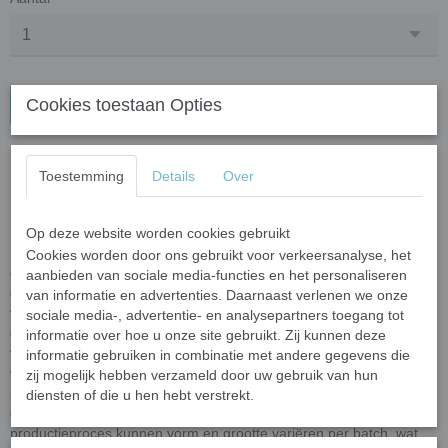
Cookies toestaan Opties
In winkelwagen
Mini Glasparels - limoen
Toestemming
Details
Over
groen opaal
Op deze website worden cookies gebruikt
Deze mooie glasparels (nuggets/gems) zijn vervaardigd uit
Cookies worden door ons gebruikt voor verkeersanalyse, het
gerecycled glas
en gekleurde oxiden. De glasparels worden
aanbieden van sociale media-functies en het personaliseren
gemaakt door klomples gesmoten glas (nuggets) op een
van informatie en advertenties. Daarnaast verlenen we onze
transportband te laten vallen die door een oven wordt geleid. In de
sociale media-, advertentie- en analysepartners toegang tot
oven krijgen de glasparels hun uiteindelike vorm. Door het unieke
informatie over hoe u onze site gebruikt. Zij kunnen deze
fabricageproces kunnen de vorm en afmeting van de glasparels
informatie gebruiken in combinatie met andere gegevens die
variëren. Ze hebben een semi-ronde vorm met een bolle
zij mogelijk hebben verzameld door uw gebruik van hun
bovenkant en een platte onderkant. Elke steen heeft een
dikte van
diensten of die u hen hebt verstrekt.
ongeveer 6 mm en een diameter van 10-13 mm
. Door het
productieproces kunnen vorm en grootte variëren per batch, wat