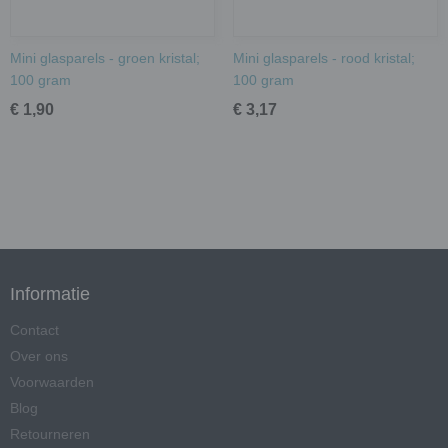
Mini glasparels - groen kristal;
Mini glasparels - rood kristal;
100 gram
100 gram
€ 1,90
€ 3,17
Informatie
Contact
Over ons
Voorwaarden
Blog
Retourneren