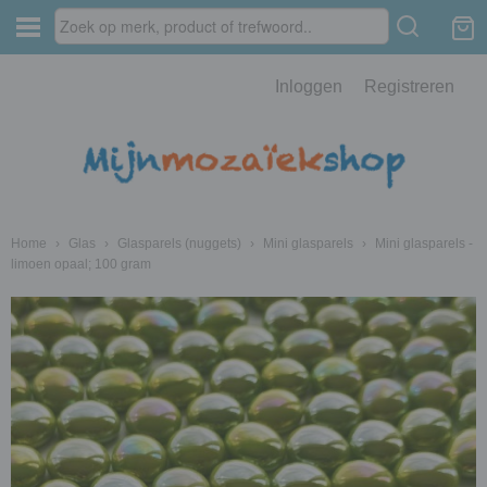
Inloggen
Registreren
Home
›
Glas
›
Glasparels (nuggets)
›
Mini glasparels
›
Mini glasparels -
limoen opaal; 100 gram