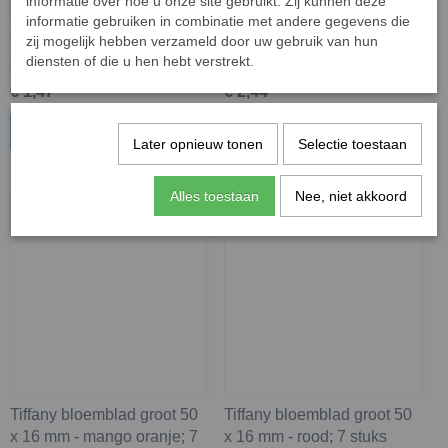
informatie over hoe u onze site gebruikt. Zij kunnen deze
informatie gebruiken in combinatie met andere gegevens die
Tiffany bloemblad klein 38
Tiffany bloemblad klein 38
zij mogelijk hebben verzameld door uw gebruik van hun
x 15 mm - blauw; 12 stuks
x 15 mm - roze; 12 stuks
diensten of die u hen hebt verstrekt.
€ 1,47
€ 2,44
In winkelwagen
In winkelwagen
Later opnieuw tonen
Selectie toestaan
Alles toestaan
Nee, niet akkoord
Tiffany bloemblad groot 50
Tiffany bloemblad groot 50
x 16 mm - mango oranje; 7
x 16 mm - rood; 7 stuks