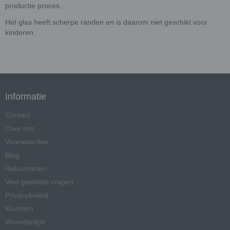
productie proces.
Het glas heeft scherpe randen en is daarom niet geschikt voor
kinderen.
Informatie
Contact
Over ons
Voorwaarden
Blog
Retourneren
Veel gestelde vragen
Privacybeleid
Klachten
Woordenlijst