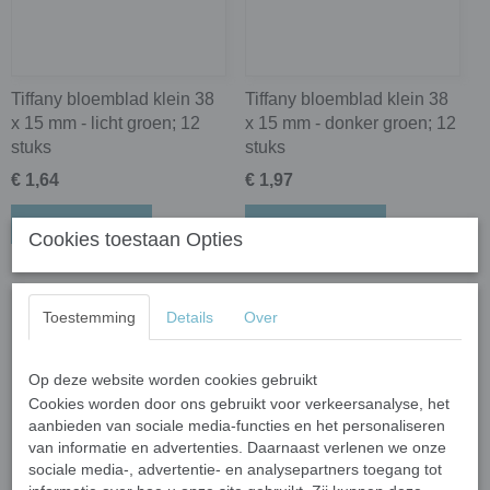
Tiffany bloemblad klein 38
Tiffany bloemblad klein 38
x 15 mm - licht groen; 12
x 15 mm - donker groen; 12
stuks
stuks
€ 1,64
€ 1,97
In winkelwagen
In winkelwagen
Cookies toestaan Opties
Toestemming
Details
Over
Op deze website worden cookies gebruikt
Cookies worden door ons gebruikt voor verkeersanalyse, het
aanbieden van sociale media-functies en het personaliseren
van informatie en advertenties. Daarnaast verlenen we onze
sociale media-, advertentie- en analysepartners toegang tot