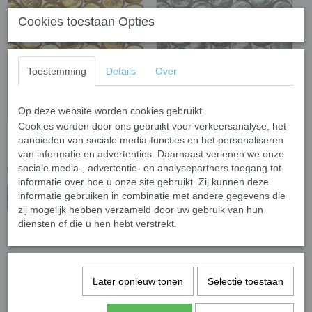
Cookies toestaan Opties
Toestemming
Details
Over
Op deze website worden cookies gebruikt
Cookies worden door ons gebruikt voor verkeersanalyse, het
Parelmoer rond metallic 18
Parelmoer rond metallic 18
aanbieden van sociale media-functies en het personaliseren
mm - goud; 14 stuks
mm - zilver; 14 stuks
van informatie en advertenties. Daarnaast verlenen we onze
sociale media-, advertentie- en analysepartners toegang tot
€ 2,70
€ 2,70
informatie over hoe u onze site gebruikt. Zij kunnen deze
informatie gebruiken in combinatie met andere gegevens die
In winkelwagen
In winkelwagen
zij mogelijk hebben verzameld door uw gebruik van hun
diensten of die u hen hebt verstrekt.
Later opnieuw tonen
Selectie toestaan