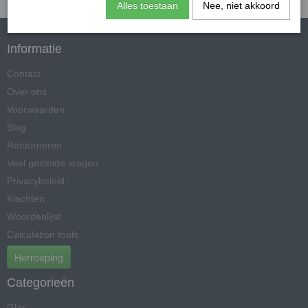
Alles toestaan
Nee, niet akkoord
Informatie
Contact
Over ons
Voorwaarden
Blog
Retourneren
Veel gestelde vragen
Privacybeleid
Klachten
Woordenlijst
Calculation tools
Herroeping
Categorieën
Glas