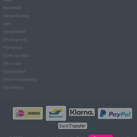
Keramiek
Gereedschap
Lijm
Voegmiddel
Ondergrond
Pakketten
Zoek op kleur
Decoratie
Cadeaubon
Groot verpakking
Opruiming