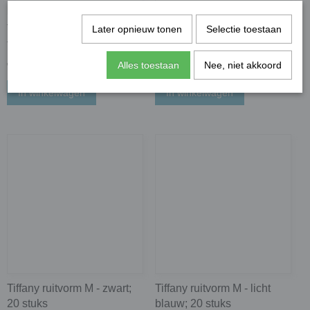
Tiffany ruitvorm S -
Tiffany ruitvorm M - wit; 20
Later opnieuw tonen
Selectie toestaan
transparant rood; 40 stuks
stuks
€ 3,17
€ 2,17
Alles toestaan
Nee, niet akkoord
In winkelwagen
In winkelwagen
Tiffany ruitvorm M - zwart;
Tiffany ruitvorm M - licht
20 stuks
blauw; 20 stuks