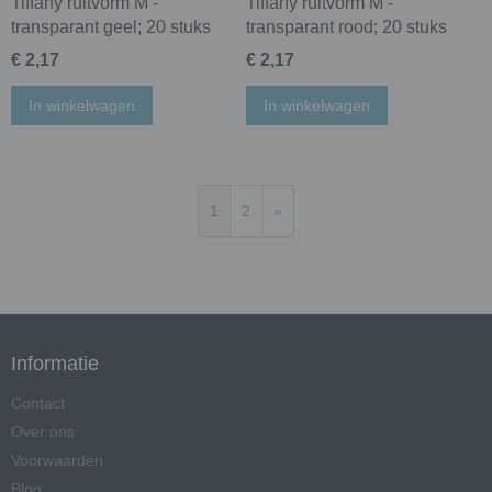
Tiffany ruitvorm M -
Tiffany ruitvorm M -
transparant geel; 20 stuks
transparant rood; 20 stuks
€ 2,17
€ 2,17
In winkelwagen
In winkelwagen
1
2
»
Informatie
Contact
Over ons
Voorwaarden
Blog